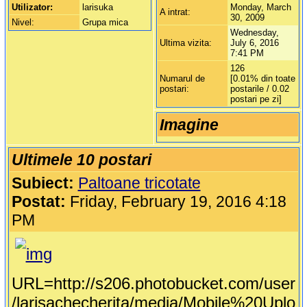
Utilizator:
larisuka
Monday, March
A intrat:
30, 2009
Nivel:
Grupa mica
Wednesday,
Ultima vizita:
July 6, 2016
7:41 PM
126
Numarul de
[0.01% din toate
postari:
postarile / 0.02
postari pe zi]
Imagine
Ultimele 10 postari
Subiect:
Paltoane tricotate
Postat:
Friday, February 19, 2016 4:18
PM
URL=http://s206.photobucket.com/user
/larisachecherita/media/Mobile%20Uplo