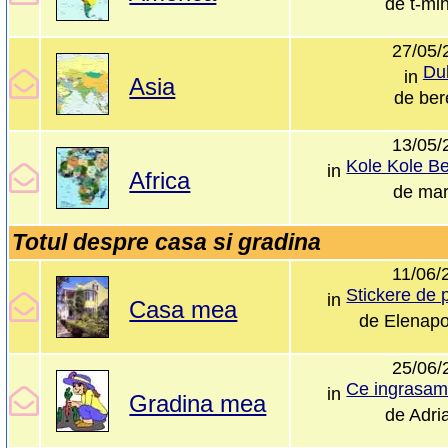
de
t-mi
27/05/
Du
in
Asia
de
ber
13/05/
in
Africa
de
mar
Totul despre casa si gradina
11/06/
in
Casa mea
de
Elenap
25/06/
in
Gradina mea
de
Adri