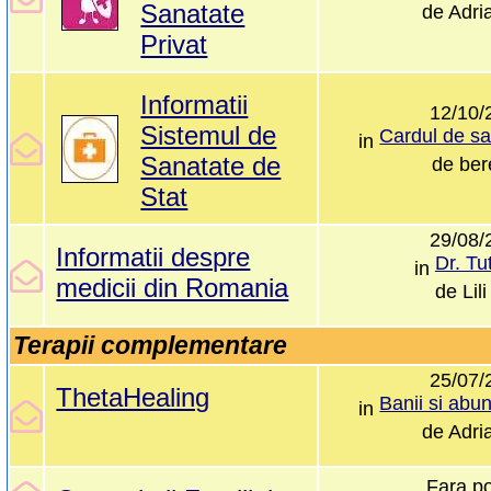
Sanatate
de
Adri
Privat
Informatii
12/10/
Sistemul de
in
Sanatate de
de
ber
Stat
29/08/
Informatii despre
Dr. Tu
in
medicii din Romania
de
Lil
Terapii complementare
25/07/
ThetaHealing
in
de
Adri
Fara po