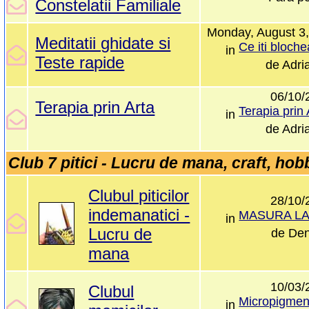
Constelatii Familiale
Monday, August 3
Meditatii ghidate si
in
Teste rapide
de
Adri
06/10/
Terapia prin Arta
in
de
Adri
Club 7 pitici - Lucru de mana, craft, hobb
Clubul piticilor
28/10/
indemanatici -
in
Lucru de
de
De
mana
10/03/
Clubul
in