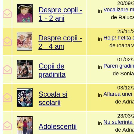
20/09/
Despre copii -
in
1 - 2 ani
de
Raluc
25/11/
Despre copii -
in
2 - 4 ani
de
IoanaM
01/02/
Copii de
in
gradinita
de
Sonia
03/12/
Scoala si
in
scolarii
de
Adri
23/03/
in
Adolescentii
de
Adri