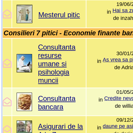
19/06/
Hai sa z
in
Mesterul pitic
de
inza
Consilieri 7 pitici - Economie finante banc
Consultanta
30/01/
resurse
in
umane si
de
Adri
psihologia
muncii
01/05/
Consultanta
Credite nev
in
bancara
de
will
09/12/
Asigurari de la
in