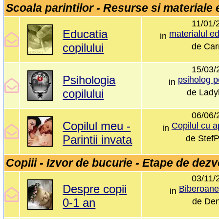
Scoala parintilor - Resurse si materiale
11/01/
Educatia
in
copilului
de
Car
15/03/
Psihologia
psiholog p
in
copilului
de
Lady
06/06/
Copilul meu -
Copilul cu a
in
Parintii invata
de
Stef
Copiii - Izvor de bucurie - Etape de dezv
03/11/
Despre copii
Biberoane 
in
0-1 an
de
De