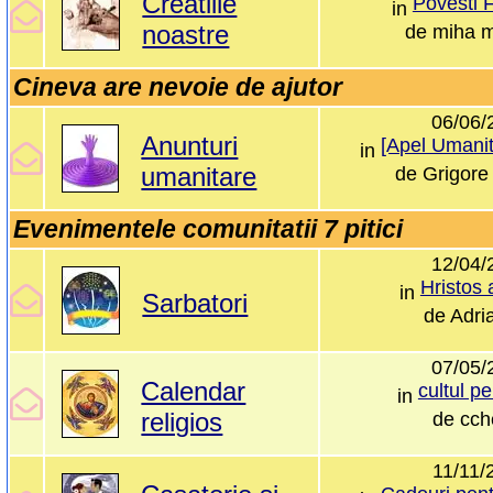
Creatiile
Povesti F
in
noastre
de
miha m
Cineva are nevoie de ajutor
06/06/
Anunturi
in
umanitare
de
Grigore 
Evenimentele comunitatii 7 pitici
12/04/
Hristos a
in
Sarbatori
de
Adri
07/05/
Calendar
cultul pe
in
religios
de
cch
11/11/