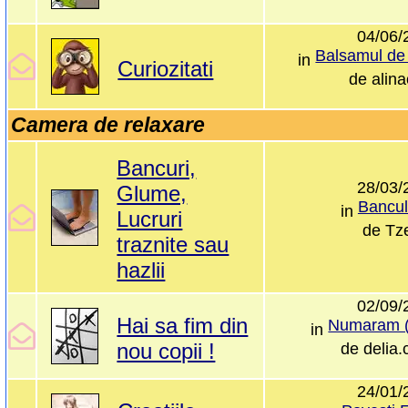
04/06/
in
Curiozitati
de
alin
Camera de relaxare
Bancuri,
28/03/
Glume,
Bancul 
in
Lucruri
de
Tze
traznite sau
hazlii
02/09/
Hai sa fim din
Numaram (i
in
nou copii !
de
delia.
24/01/