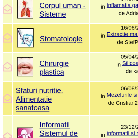
Corpul uman -
in
Sisteme
de
Adri
16/06/
in
Stomatologie
de
Stef
05/04/
Chirurgie
Silico
in
plastica
de
ka
06/08/
Sfaturi nutritie.
in
Alimentatie
de
Cristian
sanatoasa
Informatii
23/12/
Sistemul de
in