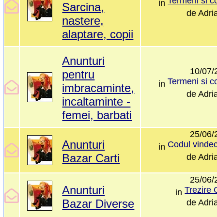
in
Sarcina,
de
Adri
nastere,
alaptare, copii
Anunturi
10/07/
pentru
in
imbracaminte,
de
Adri
incaltaminte -
femei, barbati
25/06/
Anunturi
in
Bazar Carti
de
Adri
25/06/
Anunturi
Trezire
in
Bazar Diverse
de
Adri