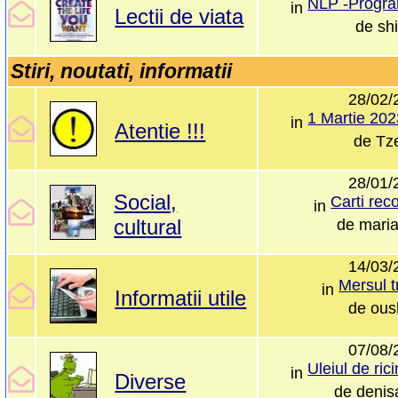
in
Lectii de viata
de
shi
Stiri, noutati, informatii
28/02/
in
Atentie !!!
de
Tze
28/01/
Social,
Carti re
in
cultural
de
mari
14/03/
Mersul t
in
Informatii utile
de
ous
07/08/
in
Diverse
de
denis