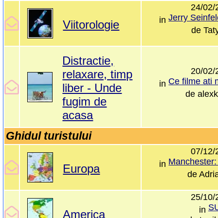
24/02/
in
Viitorologie
de
Tat
Distractie,
20/02/
relaxare, timp
in
liber - Unde
de
alex
fugim de
acasa
Ghidul turistului
07/12/
in
Europa
de
Adri
25/10/
S
in
America