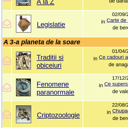
A la Z
de
dari
02/09/
Carte de 
in
Legislatie
de
ber
A 3-a planeta de la soare
01/04/
Traditii si
in
obiceiuri
de
anaga
17/12/
Fenomene
Ce supersti
in
paranormale
de
vale
22/08/
Chupa
in
Criptozoologie
de
ber