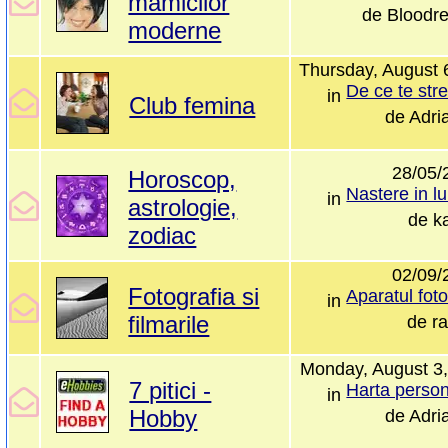
mamicilor
de
Bloodr
moderne
Thursday, August 
in
Club femina
de
Adri
28/05/
Horoscop,
in
astrologie,
de
ka
zodiac
02/09/
Fotografia si
in
filmarile
de
ra
Monday, August 3
7 pitici -
in
Hobby
de
Adri