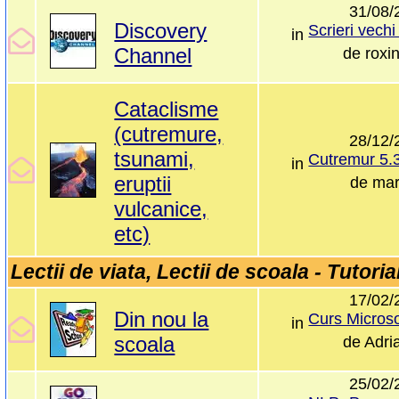
31/08/
Discovery
in
Channel
de
roxi
Cataclisme
(cutremure,
28/12/
tsunami,
in
eruptii
de
mar
vulcanice,
etc)
Lectii de viata, Lectii de scoala - Tutoria
17/02/
Din nou la
in
scoala
de
Adri
25/02/