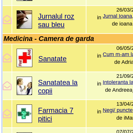
26/03/
Jurnalul roz
in
sau bleu
de
ioana
Medicina - Camera de garda
06/05/
in
Sanatate
de
Adri
21/09/
Sanatatea la
in
copii
de
Andreea
13/04/
Farmacia 7
in
pitici
de
iMa
07/07/