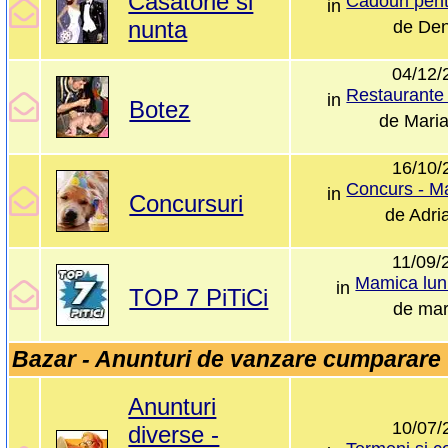
Casatorie si
in
nunta
de
De
04/12/
in
Botez
de
Mari
16/10/
in
Concursuri
de
Adri
11/09/
Mamica luni
in
TOP 7 PiTiCi
de
mar
Bazar - Anunturi de vanzare cumparare
Anunturi
10/07/
diverse -