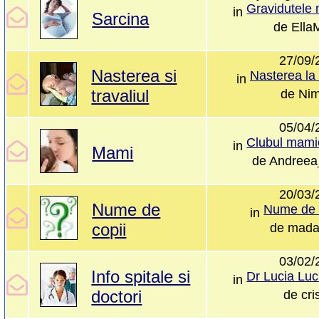
in
Sarcina
de
Ella
27/09/
Nasterea si
Nasterea la s
in
travaliul
de
Nim
05/04/
in
Mami
de
Andreea
20/03/
Nume de
Nume de 
in
copii
de
mada
03/02/
Info spitale si
in
doctori
de
cri