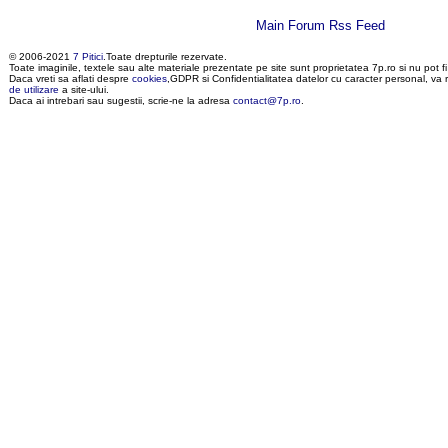
Main Forum Rss Feed
© 2006-2021
7 Pitici
.Toate drepturile rezervate.
Toate imaginile, textele sau alte materiale prezentate pe site sunt proprietatea 7p.ro si nu pot fi
Daca vreti sa aflati despre
cookies
,GDPR si Confidentialitatea datelor cu caracter personal, va
de utilizare
a site-ului.
Daca ai intrebari sau sugestii, scrie-ne la adresa
contact@7p.ro
.