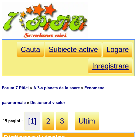
Cauta
Subiecte active
Logare
Inregistrare
Forum 7 Pitici
»
A 3-a planeta de la soare
»
Fenomene
paranormale
»
Dictionarul viselor
[1]
2
3
Ultim
15 pagini :
...