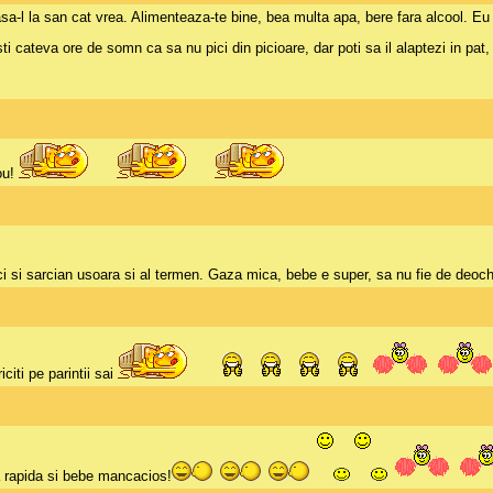
sa-l la san cat vrea. Alimenteaza-te bine, bea multa apa, bere fara alcool. Eu
ti cateva ore de somn ca sa nu pici din picioare, dar poti sa il alaptezi in pat, 
ou!
ici si sarcian usoara si al termen. Gaza mica, bebe e super, sa nu fie de deoch
iciti pe parintii sai
a rapida si bebe mancacios!