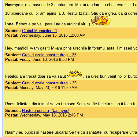
Nasmyne
, e la puseul de 3 saptamani. Mai ai rabdare cu el cateva zile. La
10 biberoane cu lp, am ajuns la 3. Restul tzatzi. Stiu ca e greu, ca iti dores
Inna
, Bebex e pe val, pare iute ca argintul viu :)
Subiect:
Clubul Mamicilor - 1
Postat:
Wednesday, June 15, 2016 12:08 AM
Hey, mamici! V-am gasit! Mi-am prins urechile in forumul asta. I missed y
Subiect:
Gravidutzele noastre dragi - 35
Postat:
Friday, June 10, 2016 9:53 PM
Fetelor, am trecut doar sa va salut
, sa urez bun venit noilor burt
Subiect:
Gravidutzele noastre dragi - 35
Postat:
Monday, May 23, 2016 11:59 AM
Rocs, felicitari din inima! sa va traiasca Sara, sa fie fericita si sa ii faca fer
Subiect:
Nastere usoara, Nasmyne!
Postat:
Wednesday, May 18, 2016 2:46 PM
Nasmyne, pupici si nastere usoara! Sa fie cu sanatate, cu recuperare ultr