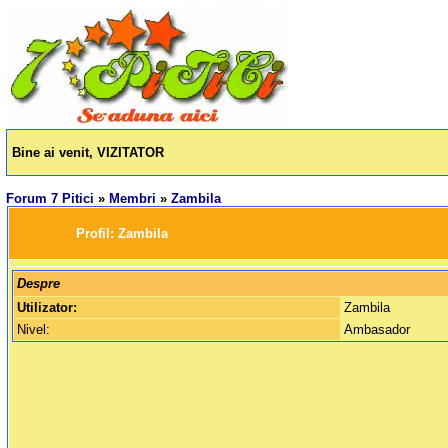
Bine ai venit, VIZITATOR
Forum 7 Pitici
»
Membri
»
Zambila
		Profil: 
Zambila
Despre
Utilizator:
Zambila
Nivel:
Ambasador