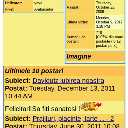
Utilizator:
yaya
Thursday,
A intrat:
October 22,
Nivel:
Ambasador
2009
Monday,
Ultima vizita:
October 9, 2017
3:18 PM
718
Numarul de
[0.07% din toate
postari:
postarile / 0.12
postari pe zi]
Imagine
Ultimele 10 postari
Subiect:
Davidutz iubirea noastra
Postat:
Tuesday, December 13, 2011
10:44 AM
Felicitari!Sa fiti sanatosi !
Subiect:
Prajituri, placinte, tarte ... - 2
Postat:
Thursday, June 30, 2011 10:08