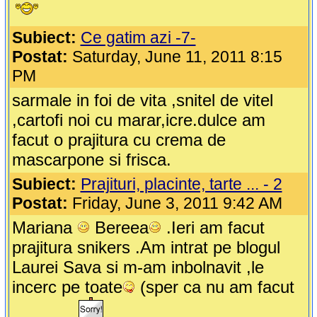
Subiect:
Ce gatim azi -7-
Postat:
Saturday, June 11, 2011 8:15
PM
sarmale in foi de vita ,snitel de vitel
,cartofi noi cu marar,icre.dulce am
facut o prajitura cu crema de
mascarpone si frisca.
Subiect:
Prajituri, placinte, tarte ... - 2
Postat:
Friday, June 3, 2011 9:42 AM
Mariana
Bereea
.Ieri am facut
prajitura snikers .Am intrat pe blogul
Laurei Sava si m-am inbolnavit ,le
incerc pe toate
(sper ca nu am facut