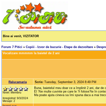
Bine ai venit, VIZITATOR
Forum 7 Pitici
»
Copiii - Izvor de bucurie - Etape de dezvoltare
»
Despre
Vocalizare mmmmm la baietel de 2 ani
Ralucamaria
Scris:
Tuesday, September 3, 2024 8:49 PM
Buna, baietelul meu doar ce a împlinit 2 ani, dar 
El ?tie multe cuvinte pe care le ?i folose?te în cont
Nivel: Membru
Ma poate ajuta cineva sa îmi spuna daca a mai trec
Inregistrat: 9/3/2024
Mesaje: 2
Inapoi sus