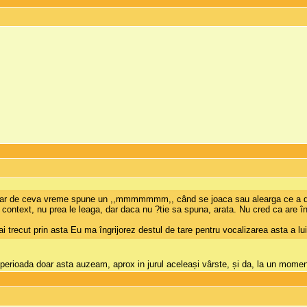
, dar de ceva vreme spune un ,,mmmmmmm,, când se joaca sau alearga ce a de
în context, nu prea le leaga, dar daca nu ?tie sa spuna, arata. Nu cred ca are 
i trecut prin asta Eu ma îngrijorez destul de tare pentru vocalizarea asta 
 perioada doar asta auzeam, aprox in jurul aceleași vârste, și da, la un momen