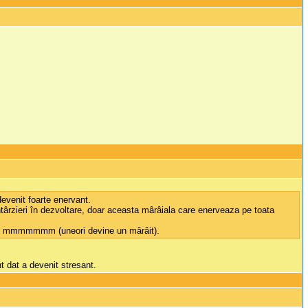
venit foarte enervant.
întârzieri în dezvoltare, doar aceasta mârâiala care enerveaza pe toata
a lui mmmmmmm (uneori devine un mârâit).
t dat a devenit stresant.