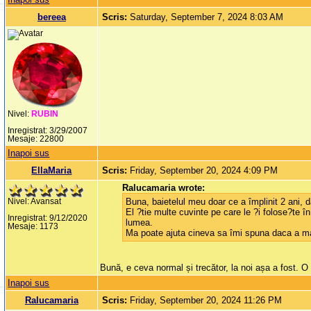
bereea
Scris:
Saturday, September 7, 2024 8:03 AM
Nivel:
RUBIN
Inregistrat: 3/29/2007
Mesaje: 22800
Inapoi sus
EllaMaria
Scris:
Friday, September 20, 2024 4:09 PM
Ralucamaria wrote:
Buna, baietelul meu doar ce a împlinit 2 ani
Nivel: Avansat
El ?tie multe cuvinte pe care le ?i folose?te 
Inregistrat: 9/12/2020
lumea.
Mesaje: 1173
Ma poate ajuta cineva sa îmi spuna daca a ma
Bună, e ceva normal și trecător, la noi așa a fost. O
Inapoi sus
Ralucamaria
Scris:
Friday, September 20, 2024 11:26 PM