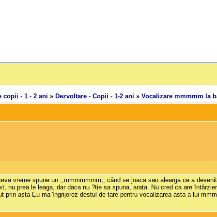
 copii - 1 - 2 ani
»
Dezvoltare - Copii - 1-2 ani
»
Vocalizare mmmmm la bai
de ceva vreme spune un ,,mmmmmmm,, când se joaca sau alearga ce a devenit 
ext, nu prea le leaga, dar daca nu ?tie sa spuna, arata. Nu cred ca are întârz
ut prin asta Eu ma îngrijorez destul de tare pentru vocalizarea asta a lui m