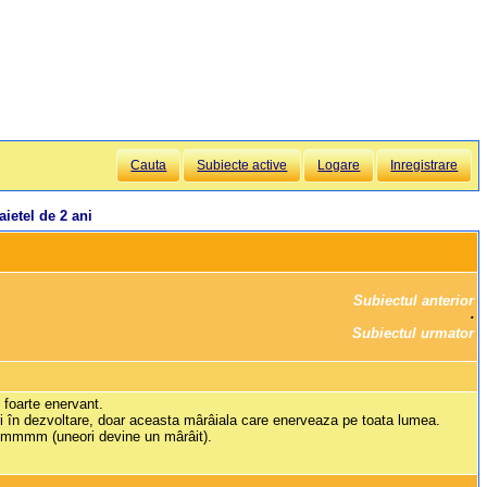
Cauta
Subiecte active
Logare
Inregistrare
etel de 2 ani
Subiectul anterior
		·

Subiectul urmator
foarte enervant.
ieri în dezvoltare, doar aceasta mârâiala care enerveaza pe toata lumea.
mmmmmm (uneori devine un mârâit).