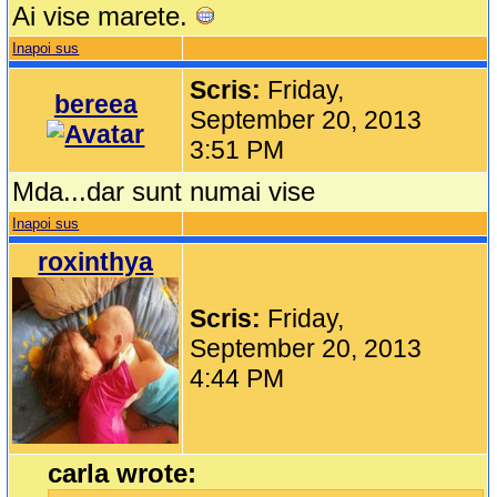
Ai vise marete.
Inapoi sus
Scris:
Friday,
bereea
September 20, 2013
3:51 PM
Mda...dar sunt numai vise
Inapoi sus
roxinthya
Scris:
Friday,
September 20, 2013
4:44 PM
carla wrote: