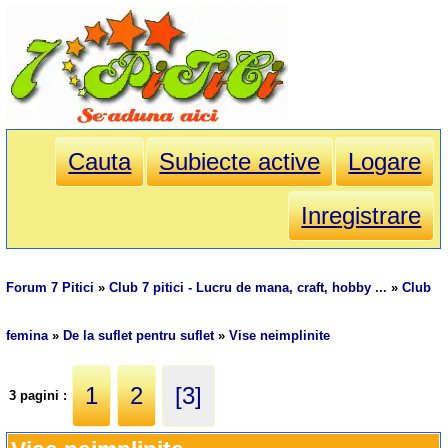
Cauta
Subiecte active
Logare
Inregistrare
Forum 7 Pitici
»
Club 7 pitici - Lucru de mana, craft, hobby ...
»
Club
femina
»
De la suflet pentru suflet
»
Vise neimplinite
1
2
[3]
3 pagini :