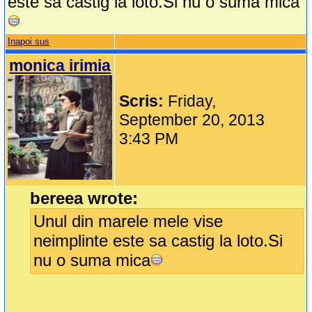
este sa castig la loto.Si nu o suma mica
Inapoi sus
monica irimia
Scris:
Friday,
September 20, 2013
3:43 PM
bereea wrote:
Unul din marele mele vise
neimplinte este sa castig la loto.Si
nu o suma mica