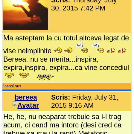
Scris:
Thursday, July
30, 2015 7:42 PM
Ma asteptam la cu totul altceva legat de
vise neimplinite
Bereea, nu se merita...inspira,
expira,inspira, expira...ca vine concediul
Inapoi sus
bereea
Scris:
Friday, July 31,
2015 9:16 AM
He, he, nu neaparat trebuie sa i-l trag
acum, ci cand ma intorc (desi cred ca
trebuie sa stau la rand).Metaforic