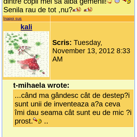
dintre copii mei sa aiba gemenii!
Senila rau de tot ,nu?
Inapoi sus
kali
Scris:
Tuesday,
November 13, 2012 8:33
AM
t-mihaela wrote:
...când ma gândesc cât de destep?i
sunt unii de inventeaza a?a ceva
îmi dau seama cât sunt eu de mic ?i
prost.
..