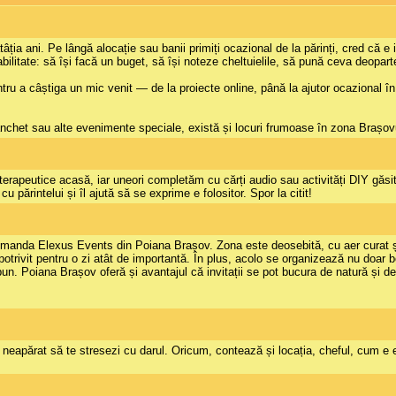
ția ani. Pe lângă alocație sau banii primiți ocazional de la părinți, cred că e
bilitate: să își facă un buget, să își noteze cheltuielile, să pună ceva deopar
pentru a câștiga un mic venit — de la proiecte online, până la ajutor ocazional 
anchet sau alte evenimente speciale, există și locuri frumoase în zona Brașo
rapeutice acasă, iar uneori completăm cu cărți audio sau activități DIY găsite
u părintelui și îl ajută să se exprime e folositor. Spor la citit!
manda Elexus Events din Poiana Brașov. Zona este deosebită, cu aer curat și 
potrivit pentru o zi atât de importantă. În plus, acolo se organizează nu doar 
 bun. Poiana Brașov oferă și avantajul că invitații se pot bucura de natură și 
nu neapărat să te stresezi cu darul. Oricum, contează și locația, cheful, cum e