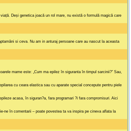
de viață. Deși genetica joacă un rol mare, nu există o formulă magică care
 saptamâni si ceva. Nu am in anturaj persoane care au nascut la aceasta
viitoarele mame este: „Cum ma epilez în siguranta în timpul sarcinii?” Sau,
epilarea cu ceara elastica sau cu aparate special concepute pentru piele
pileze acasa, în siguran?a, fara programari ?i fara compromisuri. Aici
ie-ne în comentarii – poate povestea ta va inspira pe cineva aflata la