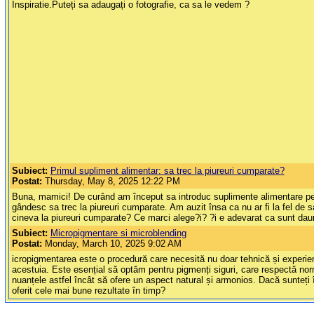
Inspiratie.Puteți sa adaugați o fotografie, ca sa le vedem ?
Subiect:
Primul supliment alimentar: sa trec la piureuri cumparate?
Postat:
Thursday, May 8, 2025 12:22 PM
Buna, mamici! De curând am început sa introduc suplimente alimentare pent
gândesc sa trec la piureuri cumparate. Am auzit însa ca nu ar fi la fel de s
cineva la piureuri cumparate? Ce marci alege?i? ?i e adevarat ca sunt dau
Subiect:
Micropigmentare si microblending
Postat:
Monday, March 10, 2025 9:02 AM
icropigmentarea este o procedură care necesită nu doar tehnică și experiență,
acestuia. Este esențial să optăm pentru pigmenți siguri, care respectă norm
nuanțele astfel încât să ofere un aspect natural și armonios. Dacă sunteți î
oferit cele mai bune rezultate în timp?