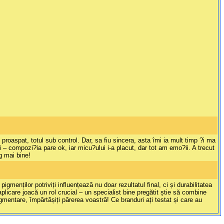
aspat, totul sub control. Dar, sa fiu sincera, asta îmi ia mult timp ?i ma
 – compozi?ia pare ok, iar micu?ului i-a placut, dar tot am emo?ii. A trecut
g mai bine!
menților potriviți influențează nu doar rezultatul final, ci și durabilitatea
icare joacă un rol crucial – un specialist bine pregătit știe să combine
gmentare, împărtășiți părerea voastră! Ce branduri ați testat și care au