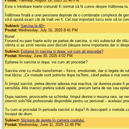
Postat:
Tuesday, August 19, 2025 12:40 PM
Este o întrebare foarte comună! E normal să fii curios despre înălțimea ta.
Înălțimea finală a unei persoane depinde de o combinație complexă de genetic
să-ți spună exact cât de înalt vei fi. Cel mai important lucru este să te con
Subiect:
Sarcina la 40+
Postat:
Wednesday, July 16, 2025 8:41 PM
Buna!
Forumul nu pare foarte activ pe partea de sarcina, si nici subiectul din ti
vârsta si as simti nevoia unor discutii (despre teme importante dar si des
Subiect:
Epilarea în sarcina si dupa: voi cum ati procedat?
Postat:
Monday, June 30, 2025 4:02 PM
Epilarea în sarcina si dupa: voi cum ati procedat?
Sarcina vine cu multe transformari – fizice, emotionale, dar si legate de ru
mai târziu: „Ce metode sunt potrivite dupa na?tere, când pielea e mai sensib
În timpul sarcinii, pielea devine adesea mai reactiva, iar durerea poate f
sensibila. Alte mamici prefera solutii rapide, precum lama de ras sau epilar
Dupa nastere, provocarile se schimba: timpul devine o resursa rara, iar ne
intervin solu?iile profesionale disponibile pentru uz personal – aceleasi pr
Tu cum ai procedat în perioada sarcinii si dupa? Ai descoperit o metoda car
început de drum.
Subiect:
Stickere de perete în camera copilului.
Postat:
Wednesday, June 11, 2025 12:48 PM