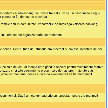
 important ca adolescenții să învețe treptat cum să își gestioneze singuri
te pentru ce își doresc cu adevărat.
în familie sau în comunitate. Important e să înțeleagă valoarea banilor și
vului unde se pot organiza astfel de momente.
 online. Pentru frica de întuneric am încercat și povești inventate de noi,
peisaje de vis, iar locația este gândită special pentru evenimente festive.
botezuri, ci și alte evenimente precum zile de naștere, majorate sau
de priveliști montane, ceea ce face ca evenimentul să fie memorabil.
 evenimentul. Dacă ai neamuri sau prieteni apropiați, poate zic mai mult