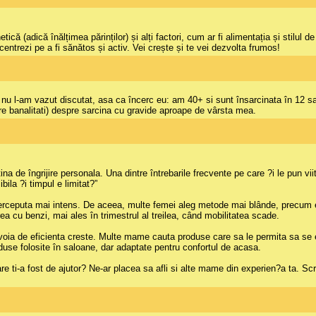
ă (adică înălțimea părinților) și alți factori, cum ar fi alimentația și stilul 
centrezi pe a fi sănătos și activ. Vei crește și te vei dezvolta frumos!
tlu nu l-am vazut discutat, asa ca încerc eu: am 40+ si sunt însarcinata în 12
pre banalitati) despre sarcina cu gravide aproape de vârsta mea.
tina de îngrijire personala. Una dintre întrebarile frecvente pe care ?i le pun 
ila ?i timpul e limitat?”
i perceputa mai intens. De aceea, multe femei aleg metode mai blânde, precum 
ea cu benzi, mai ales în trimestrul al treilea, când mobilitatea scade.
voia de eficienta creste. Multe mame cauta produse care sa le permita sa se e
oduse folosite în saloane, dar adaptate pentru confortul de acasa.
e ti-a fost de ajutor? Ne-ar placea sa afli si alte mame din experien?a ta. Scr