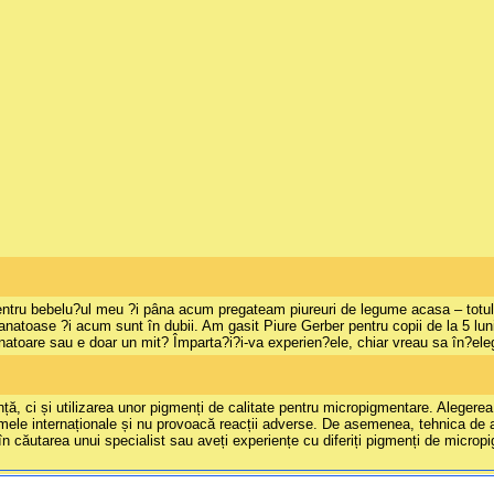
ru bebelu?ul meu ?i pâna acum pregateam piureuri de legume acasa – totul pro
anatoase ?i acum sunt în dubii. Am gasit Piure Gerber pentru copii de la 5 luni
natoare sau e doar un mit? Împarta?i?i-va experien?ele, chiar vreau sa în?ele
 ci și utilizarea unor pigmenți de calitate pentru micropigmentare. Alegerea pig
ele internaționale și nu provoacă reacții adverse. De asemenea, tehnica de apl
n căutarea unui specialist sau aveți experiențe cu diferiți pigmenți de micropi