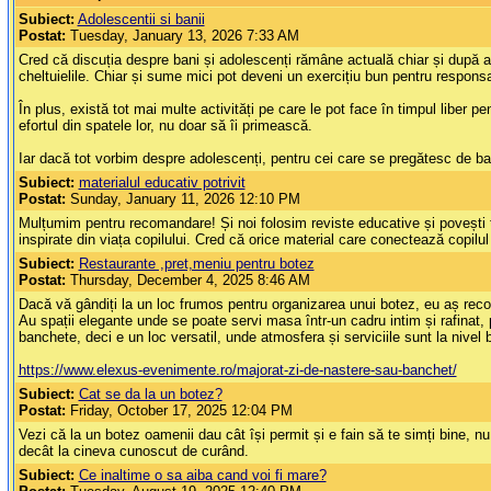
Subiect:
Adolescentii si banii
Postat:
Tuesday, January 13, 2026 7:33 AM
Cred că discuția despre bani și adolescenți rămâne actuală chiar și după atâ
cheltuielile. Chiar și sume mici pot deveni un exercițiu bun pentru responsa
În plus, există tot mai multe activități pe care le pot face în timpul liber 
efortul din spatele lor, nu doar să îi primească.
Iar dacă tot vorbim despre adolescenți, pentru cei care se pregătesc de b
Subiect:
materialul educativ potrivit
Postat:
Sunday, January 11, 2026 12:10 PM
Mulțumim pentru recomandare! Și noi folosim reviste educative și povești te
inspirate din viața copilului. Cred că orice material care conectează copilul c
Subiect:
Restaurante ,pret,meniu pentru botez
Postat:
Thursday, December 4, 2025 8:46 AM
Dacă vă gândiți la un loc frumos pentru organizarea unui botez, eu aș reco
Au spații elegante unde se poate servi masa într-un cadru intim și rafinat, 
banchete, deci e un loc versatil, unde atmosfera și serviciile sunt la nivel
https://www.elexus-evenimente.ro/majorat-zi-de-nastere-sau-banchet/
Subiect:
Cat se da la un botez?
Postat:
Friday, October 17, 2025 12:04 PM
Vezi că la un botez oamenii dau cât își permit și e fain să te simți bine, 
decât la cineva cunoscut de curând.
Subiect:
Ce inaltime o sa aiba cand voi fi mare?