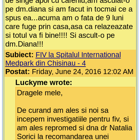
de singe apoi cu cafeniu,am asculat-o
pe dm.diana si am facut in tocmai ce a
spus ea...acuma am o fata de 9 luni
care fuge prin casa,asa ca relazeazate
si totul va fi bine!!!! Si ascult-o pe
dm.Diana!!!
Subiect:
FIV la Spitalul International
Medpark din Chisinau - 4
Postat:
Friday, June 24, 2016 12:02 AM
Luckyme wrote:
Dragele mele,
De curand am ales si noi sa
incepem investigatiile pentru fiv, si
am ales repromed si dna dr Natalia
Sorici la recomandarea unei