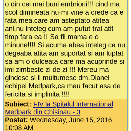
o din cei mai buni embrioni!!! cind ma
scol dimineata nu-mi vine a crede ca e
fata mea,care am asteptato atitea
ani,nu inteleg cum am putut trai atit
timp fara ea !! Sa fii mama e o
minune!!!! Si acuma abea inteleg ca nu
degeaba atita am suportat si am luptat
sa am o dulceata care ma acuprinde si
imi zimbeste zi de zi !!! Mereu ma
gindesc si ii multumesc dm.Dianei
echipei Medpark,ca mau facut asa de
fericita si implinita !!!!
Subiect:
FIV la Spitalul International
Medpark din Chisinau - 3
Postat:
Wednesday, June 15, 2016
10:08 AM