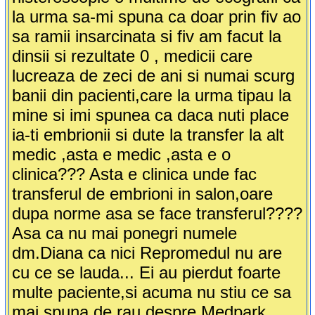
la urma sa-mi spuna ca doar prin fiv ao
sa ramii insarcinata si fiv am facut la
dinsii si rezultate 0 , medicii care
lucreaza de zeci de ani si numai scurg
banii din pacienti,care la urma tipau la
mine si imi spunea ca daca nuti place
ia-ti embrionii si dute la transfer la alt
medic ,asta e medic ,asta e o
clinica??? Asta e clinica unde fac
transferul de embrioni in salon,oare
dupa norme asa se face transferul????
Asa ca nu mai ponegri numele
dm.Diana ca nici Repromedul nu are
cu ce se lauda... Ei au pierdut foarte
multe paciente,si acuma nu stiu ce sa
mai spuna de rau despre Medpark.