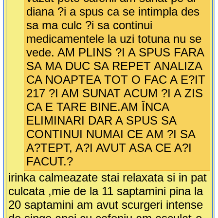
diana ?i a spus ca se intimpla des
sa ma culc ?i sa continui
medicamentele la uzi totuna nu se
vede. AM PLINS ?I A SPUS FARA
SA MA DUC SA REPET ANALIZA
CA NOAPTEA TOT O FAC A E?IT
217 ?I AM SUNAT ACUM ?I A ZIS
CA E TARE BINE.AM ÎNCA
ELIMINARI DAR A SPUS SA
CONTINUI NUMAI CE AM ?I SA
A?TEPT, A?I AVUT ASA CE A?I
FACUT.?
irinka calmeazate stai relaxata si in pat
culcata ,mie de la 11 saptamini pina la
20 saptamini am avut scurgeri intense