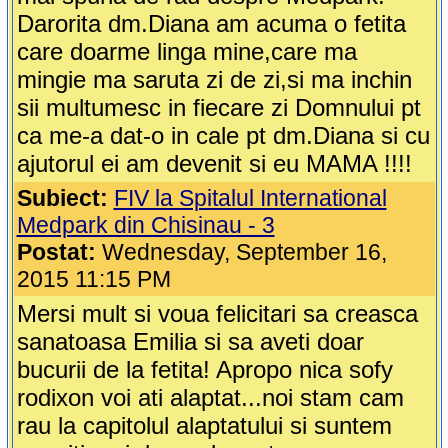
Darorita dm.Diana am acuma o fetita
care doarme linga mine,care ma
mingie ma saruta zi de zi,si ma inchin
sii multumesc in fiecare zi Domnului pt
ca me-a dat-o in cale pt dm.Diana si cu
ajutorul ei am devenit si eu MAMA !!!!
Subiect:
FIV la Spitalul International
Medpark din Chisinau - 3
Postat:
Wednesday, September 16,
2015 11:15 PM
Mersi mult si voua felicitari sa creasca
sanatoasa Emilia si sa aveti doar
bucurii de la fetita! Apropo nica sofy
rodixon voi ati alaptat...noi stam cam
rau la capitolul alaptatului si suntem