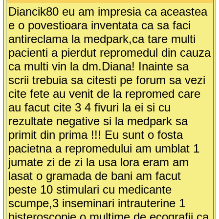
Diancik80 eu am impresia ca aceastea
e o povestioara inventata ca sa faci
antireclama la medpark,ca tare multi
pacienti a pierdut repromedul din cauza
ca multi vin la dm.Diana! Inainte sa
scrii trebuia sa citesti pe forum sa vezi
cite fete au venit de la repromed care
au facut cite 3 4 fivuri la ei si cu
rezultate negative si la medpark sa
primit din prima !!! Eu sunt o fosta
pacietna a repromedului am umblat 1
jumate zi de zi la usa lora eram am
lasat o gramada de bani am facut
peste 10 stimulari cu medicante
scumpe,3 inseminari intrauterine 1
histeroscopie o multime de ecografii ca