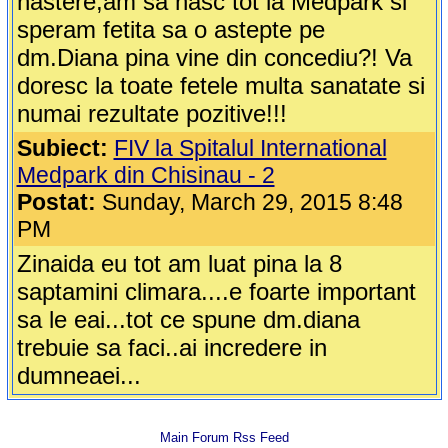
nastere,am sa nasc tot la Medpark si
speram fetita sa o astepte pe
dm.Diana pina vine din concediu?! Va
doresc la toate fetele multa sanatate si
numai rezultate pozitive!!!
Subiect:
FIV la Spitalul International
Medpark din Chisinau - 2
Postat:
Sunday, March 29, 2015 8:48
PM
Zinaida eu tot am luat pina la 8
saptamini climara....e foarte important
sa le eai...tot ce spune dm.diana
trebuie sa faci..ai incredere in
dumneaei...
Main Forum Rss Feed