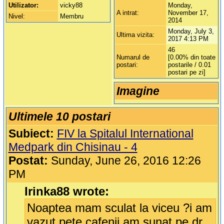
Utilizator:
vicky88
Monday,
A intrat:
November 17,
Nivel:
Membru
2014
Monday, July 3,
Ultima vizita:
2017 4:13 PM
46
Numarul de
[0.00% din toate
postari:
postarile / 0.01
postari pe zi]
Imagine
Ultimele 10 postari
Subiect:
FIV la Spitalul International
Medpark din Chisinau - 4
Postat:
Sunday, June 26, 2016 12:26
PM
Irinka88 wrote:
Noaptea mam sculat la viceu ?i am
vazut pete cafenii am sunat pe dr