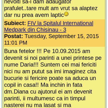
nevoiti sa-i dam adaugator
prafulet..tare mult am vrut sa alaptez
dar nu prea avem laptic
Subiect:
FIV la Spitalul International
Medpark din Chisinau - 3
Postat:
Tuesday, September 15, 2015
11:01 PM
Buna fetelor !!! Pe 10.09.2015 am
devenit si noi parinti a unei printese pe
nume Daria!!! Suntem cei mai fericiti
nici nu am putut sa imi imaginez cita
bucurie si fericire poate sa aduca un
copil in casa!! Ma inchin in fata
dm.Diana cu ajutorul ei am devenit
parinti, ii multumesc ca in timpul
nasterei nu ma lasat si ma