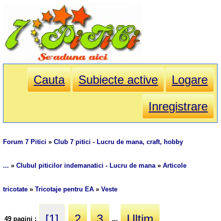
Cauta
Subiecte active
Logare
Inregistrare
Forum 7 Pitici
»
Club 7 pitici - Lucru de mana, craft, hobby
...
»
Clubul piticilor indemanatici - Lucru de mana
»
Articole
tricotate
»
Tricotaje pentru EA
»
Veste
[1]
2
3
Ultim
49 pagini :
...