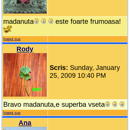
madanuta
este foarte frumoasa!
Inapoi sus
Rody
Scris:
Sunday, January
25, 2009 10:40 PM
Bravo madanuta,e superba vseta
Inapoi sus
Ana