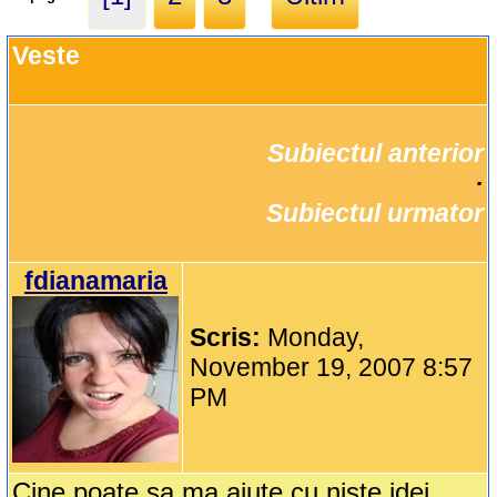
Veste
Subiectul anterior
		·

Subiectul urmator
fdianamaria
Scris:
Monday,
November 19, 2007 8:57
PM
Cine poate sa ma ajute cu niste idei