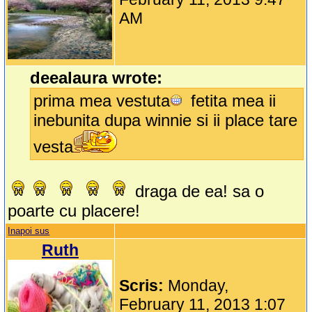
AM
deealaura wrote:
prima mea vestuta
fetita mea ii
inebunita dupa winnie si ii place tare
vesta
draga de ea! sa o
poarte cu placere!
Inapoi sus
Ruth
Scris:
Monday,
February 11, 2013 1:07