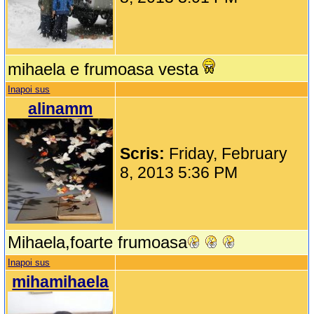
mihaela e frumoasa vesta
Inapoi sus
alinamm
Scris:
Friday, February
8, 2013 5:36 PM
Mihaela,foarte frumoasa
Inapoi sus
mihamihaela