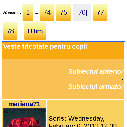
1
74
75
[76]
77
82 pagini :
...
78
Ultim
...
Veste tricotate pentru copii
Subiectul anterior
		·

Subiectul urmator
mariana71
Scris:
Wednesday,
February 6, 2013 12:38