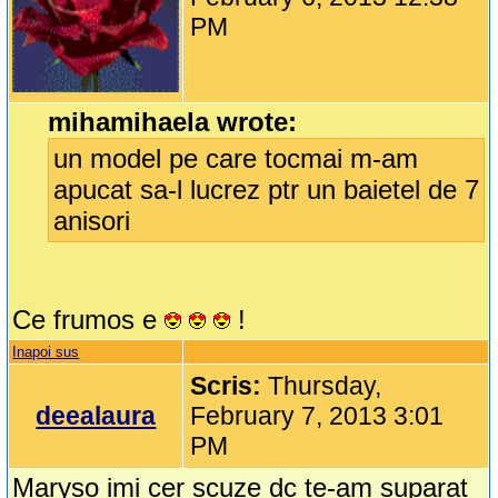
PM
mihamihaela wrote:
un model pe care tocmai m-am
apucat sa-l lucrez ptr un baietel de 7
anisori
Ce frumos e
!
Inapoi sus
Scris:
Thursday,
deealaura
February 7, 2013 3:01
PM
Maryso imi cer scuze dc te-am suparat