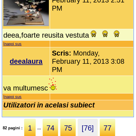
February 11, 2013 2:51
PM
deea,foarte reusita vestuta
Inapoi sus
Scris:
Monday,
deealaura
February 11, 2013 3:08
PM
va multumesc
Inapoi sus
Utilizatori in acelasi subiect
1
74
75
[76]
77
82 pagini :
...