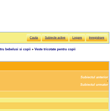
Cauta
Subiecte active
Logare
Inregistrare
tru bebelusi si copii
»
Veste tricotate pentru copii
Subiectul anterior
		·

Subiectul urmator