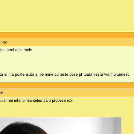
01 PM
u intrebarile mele.
ta si ma poate ajuta si pe mine cu niste poze pt toata vesta?va multumesc
 AM
uia mai intai bineanteles sa o probeze roxi