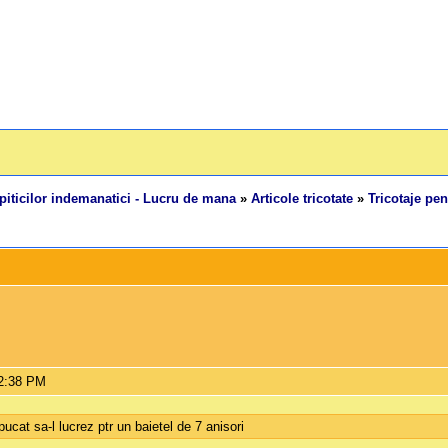
piticilor indemanatici - Lucru de mana
»
Articole tricotate
»
Tricotaje pen
12:38 PM
at sa-l lucrez ptr un baietel de 7 anisori