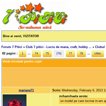
Bine ai venit, VIZITATOR
Forum 7 Pitici
»
Club 7 pitici - Lucru de mana, craft, hobby ...
»
Clubul 
82 pagini :
...
...
1
74
75
[76]
77
78
Ultim
Veste tricotate pentru copii
mariana71
Scris:
Wednesday, February 6, 2013 
mihamihaela wrote:
un model pe care tocmai m-am apuc