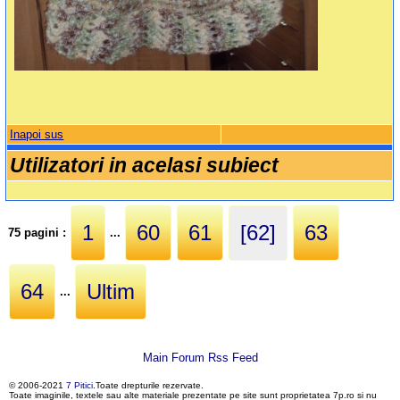
Inapoi sus
Utilizatori in acelasi subiect
1
60
61
[62]
63
75 pagini :
...
64
Ultim
...
Main Forum Rss Feed
© 2006-2021
7 Pitici
.Toate drepturile rezervate.
Toate imaginile, textele sau alte materiale prezentate pe site sunt proprietatea 7p.ro si nu