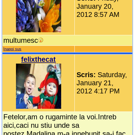
January 20,
2012 8:57 AM
multumesc
Inapoi sus
felixthecat
Scris:
Saturday,
January 21,
2012 4:17 PM
Fetelor,am o rugaminte la voi.Intreb
aici,caci nu stiu unde sa
postez.Madalina m-a innebunit sa-i fac