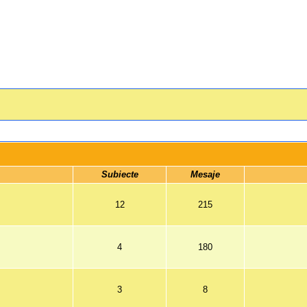
 Subiecte 
 Mesaje 
12
215
4
180
3
8