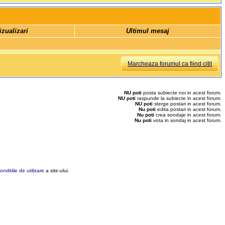
izualizari 
Ultimul mesaj
Marcheaza forumul ca fiind citit
NU poti
posta subiecte noi in acest forum.
NU poti
raspunde la subiecte in acest forum.
NU poti
sterge postari in acest forum.
Nu poti
edita postari in acest forum.
Nu poti
crea sondaje in acest forum.
Nu poti
vota in sondaj in acest forum.
onditiile de utilizare
a site-ului.