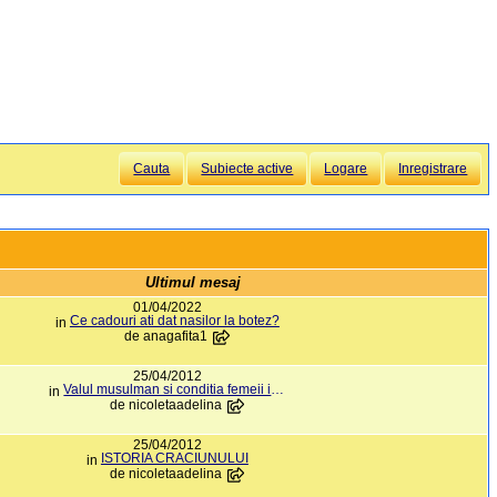
Cauta
Subiecte active
Logare
Inregistrare
Ultimul mesaj
01/04/2022
Ce cadouri ati dat nasilor la botez?
in
de
anagafita1
25/04/2012
Valul musulman si conditia femeii in lumea araba
in
de
nicoletaadelina
25/04/2012
ISTORIA CRACIUNULUI
in
de
nicoletaadelina