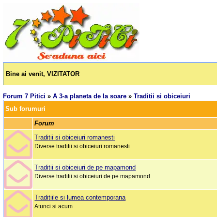
Bine ai venit, VIZITATOR
Forum 7 Pitici
»
A 3-a planeta de la soare
»
Traditii si obiceiuri
Sub forumuri
Forum
Traditii si obiceiuri romanesti
Diverse traditii si obiceiuri romanesti
Traditii si obiceiuri de pe mapamond
Diverse traditii si obiceiuri de pe mapamond
Traditiile si lumea contemporana
Atunci si acum