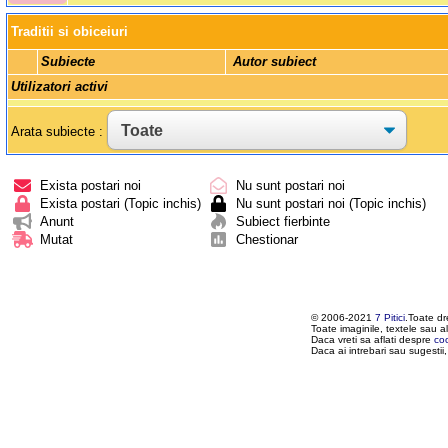
Traditii si obiceiuri
Subiecte
 Autor subiect 
Utilizatori activi
Arata subiecte :
Exista postari noi
Nu sunt postari noi
Exista postari (Topic inchis)
Nu sunt postari noi (Topic inchis)
Anunt
Subiect fierbinte
Mutat
Chestionar
© 2006-2021
7 Pitici
.Toate dr
Toate imaginile, textele sau al
Daca vreti sa aflati despre
co
Daca ai intrebari sau sugestii