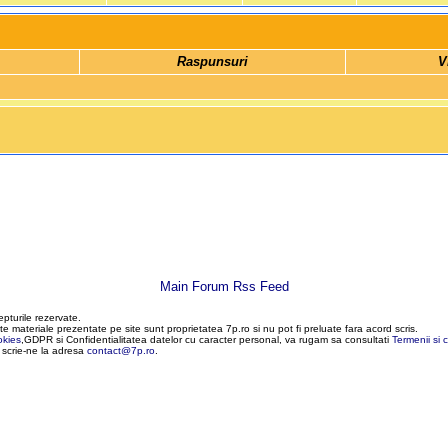
 Raspunsuri 
 V
Main Forum Rss Feed
epturile rezervate.
te materiale prezentate pe site sunt proprietatea 7p.ro si nu pot fi preluate fara acord scris.
okies
,GDPR si Confidentialitatea datelor cu caracter personal, va rugam sa consultati
Termenii si c
, scrie-ne la adresa
contact@7p.ro
.