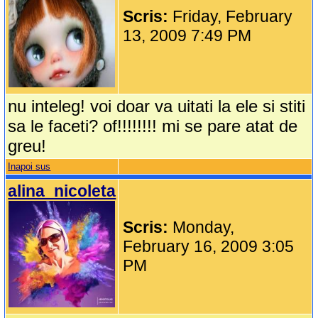
Scris:
Friday, February
13, 2009 7:49 PM
nu inteleg! voi doar va uitati la ele si stiti
sa le faceti? of!!!!!!!! mi se pare atat de
greu!
Inapoi sus
alina_nicoleta
Scris:
Monday,
February 16, 2009 3:05
PM