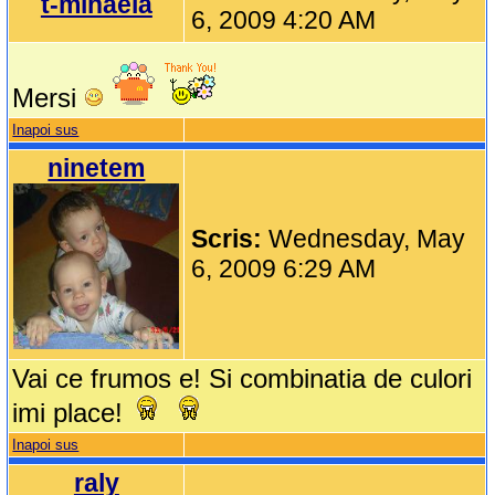
t-mihaela
6, 2009 4:20 AM
Mersi
Inapoi sus
ninetem
Scris:
Wednesday, May
6, 2009 6:29 AM
Vai ce frumos e! Si combinatia de culori
imi place!
Inapoi sus
raly