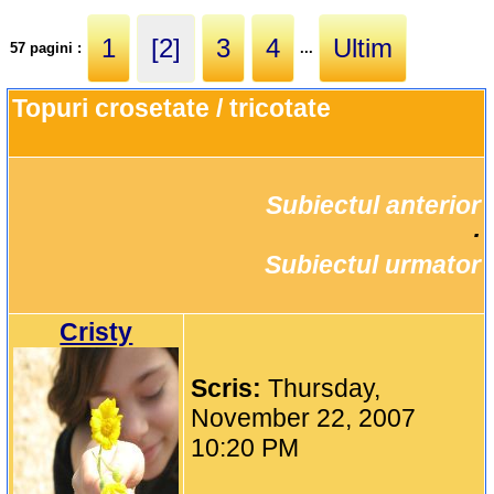
1
[2]
3
4
Ultim
57 pagini :
...
Topuri crosetate / tricotate
Subiectul anterior
		·

Subiectul urmator
Cristy
Scris:
Thursday,
November 22, 2007
10:20 PM