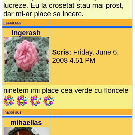
lucreze. Eu la crosetat stau mai prost,
dar mi-ar place sa incerc.
Inapoi sus
ingerash
Scris:
Friday, June 6,
2008 4:51 PM
ninetem imi place cea verde cu floricele
Inapoi sus
mihaellas