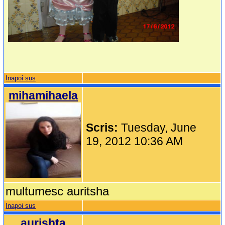
Inapoi sus
mihamihaela
Scris:
Tuesday, June
19, 2012 10:36 AM
multumesc auritsha
Inapoi sus
aurishta