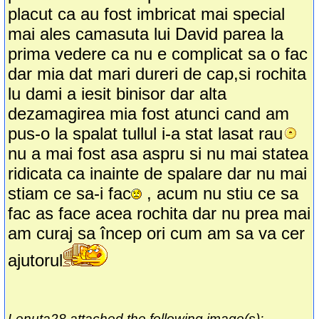
placut ca au fost imbricat mai special
mai ales camasuta lui David parea la
prima vedere ca nu e complicat sa o fac
dar mia dat mari dureri de cap,si rochita
lu dami a iesit binisor dar alta
dezamagirea mia fost atunci cand am
pus-o la spalat tullul i-a stat lasat rau
nu a mai fost asa aspru si nu mai statea
ridicata ca inainte de spalare dar nu mai
stiam ce sa-i fac
, acum nu stiu ce sa
fac as face acea rochita dar nu prea mai
am curaj sa încep ori cum am sa va cer
ajutorul
Lenuta28 attached the following image(s):