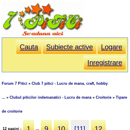
Cauta
Subiecte active
Logare
Inregistrare
Forum 7 Pitici
»
Club 7 pitici - Lucru de mana, craft, hobby
...
»
Clubul piticilor indemanatici - Lucru de mana
»
Croitorie
»
Tipare
de croitorie
1
9
10
[11]
12
12 pagini :
...