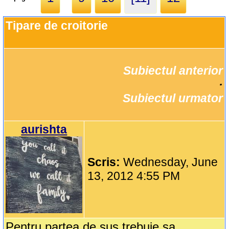
Tipare de croitorie 
Subiectul anterior
		·

Subiectul urmator
aurishta
Scris:
Wednesday, June
13, 2012 4:55 PM
Pentru partea de sus trebuie sa