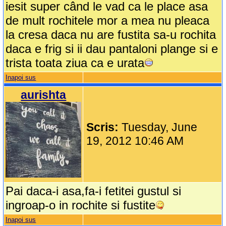
iesit super când le vad ca le place asa
de mult rochitele mor a mea nu pleaca
la cresa daca nu are fustita sa-u rochita
daca e frig si ii dau pantaloni plange si e
trista toata ziua ca e urata
Inapoi sus
aurishta
Scris:
Tuesday, June
19, 2012 10:46 AM
Pai daca-i asa,fa-i fetitei gustul si
ingroap-o in rochite si fustite
Inapoi sus