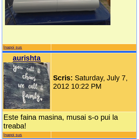
Inapoi sus
aurishta
Scris:
Saturday, July 7,
2012 10:22 PM
Este faina masina, musai s-o pui la
treaba!
Inapoi sus