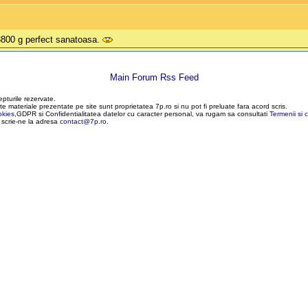
800 g perfect sanatoasa.
Main Forum Rss Feed
epturile rezervate.
te materiale prezentate pe site sunt proprietatea 7p.ro si nu pot fi preluate fara acord scris.
okies
,GDPR si Confidentialitatea datelor cu caracter personal, va rugam sa consultati
Termenii si c
, scrie-ne la adresa
contact@7p.ro
.