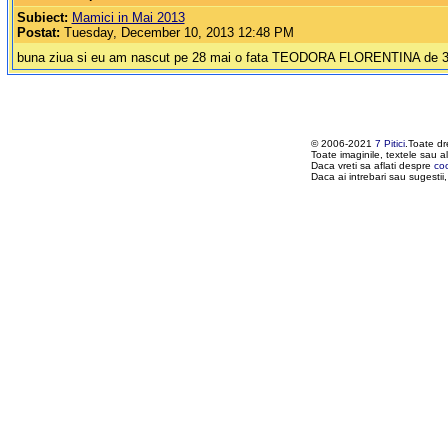
Subiect:
Mamici in Mai 2013
Postat:
Tuesday, December 10, 2013 12:48 PM
buna ziua si eu am nascut pe 28 mai o fata TEODORA FLORENTINA de 3
© 2006-2021
7 Pitici
.Toate dr
Toate imaginile, textele sau al
Daca vreti sa aflati despre
co
Daca ai intrebari sau sugestii