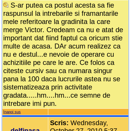
S-ar putea ca postul acesta sa fie
raspunsul la intrebarile si framantarile
mele referitoare la gradinita la care
merge Victor. Credeam ca nu e atat de
important dat fiind faptul ca oricum stie
multe de acasa. DAr acum realizez ca
nu e destul...e nevoie de operare cu
achizitiile pe care le are. Ce folos ca
citeste cursiv sau ca numara singur
pana la 100 daca lucrurile astea nu se
sistematizeaza prin activitate
gradata.....hm....hm...ce semne de
intrebare imi pun.
Inapoi sus
Scris:
Wednesday,
delfinasa
October 27, 2010 5:37