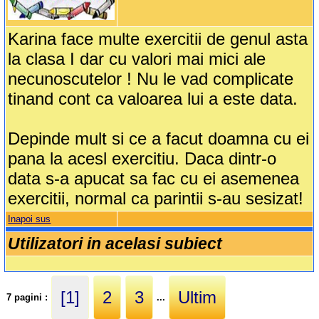
Karina face multe exercitii de genul asta
la clasa I dar cu valori mai mici ale
necunoscutelor ! Nu le vad complicate
tinand cont ca valoarea lui a este data.
Depinde mult si ce a facut doamna cu ei
pana la acesl exercitiu. Daca dintr-o
data s-a apucat sa fac cu ei asemenea
exercitii, normal ca parintii s-au sesizat!
Inapoi sus
Utilizatori in acelasi subiect
[1]
2
3
Ultim
7 pagini :
...