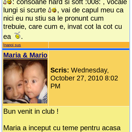
: consoane hard si soft :008: , vocale
lungi si scurte
, vai de capul meu ca
nici eu nu stiu sa le pronunt cum
trebuie, care cum e, invat cot la cot cu
ea
.
Inapoi sus
Maria & Mario
Scris:
Wednesday,
October 27, 2010 8:02
PM
Bun venit in club !
Maria a inceput cu teme pentru acasa