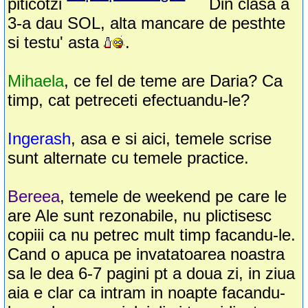
piticotzi
Din clasa a
3-a dau SOL, alta mancare de pesthte
si testu' asta
.
Mihaela
, ce fel de teme are Daria? Ca
timp, cat petreceti efectuandu-le?
Ingerash
, asa e si aici, temele scrise
sunt alternate cu temele practice.
Bereea
, temele de weekend pe care le
are Ale sunt rezonabile, nu plictisesc
copiii ca nu petrec mult timp facandu-le.
Cand o apuca pe invatatoarea noastra
sa le dea 6-7 pagini pt a doua zi, in ziua
aia e clar ca intram in noapte facandu-