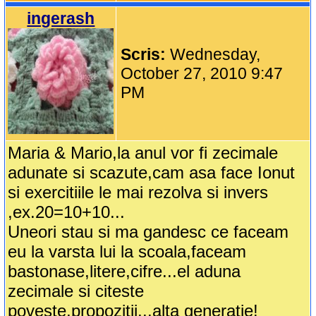
ingerash
Scris:
Wednesday,
October 27, 2010 9:47
PM
Maria & Mario,la anul vor fi zecimale
adunate si scazute,cam asa face Ionut
si exercitiile le mai rezolva si invers
,ex.20=10+10...
Uneori stau si ma gandesc ce faceam
eu la varsta lui la scoala,faceam
bastonase,litere,cifre...el aduna
zecimale si citeste
poveste,propozitii...alta generatie!