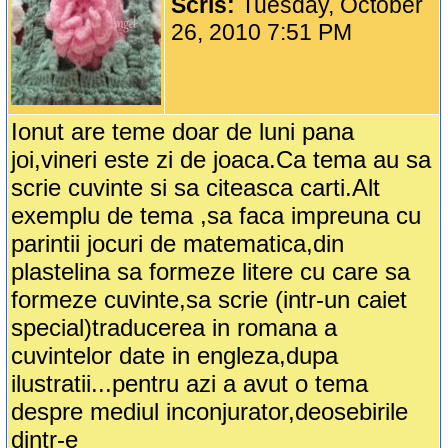
Scris:
Tuesday, October
26, 2010 7:51 PM
Ionut are teme doar de luni pana
joi,vineri este zi de joaca.Ca tema au sa
scrie cuvinte si sa citeasca carti.Alt
exemplu de tema ,sa faca impreuna cu
parintii jocuri de matematica,din
plastelina sa formeze litere cu care sa
formeze cuvinte,sa scrie (intr-un caiet
special)traducerea in romana a
cuvintelor date in engleza,dupa
ilustratii...pentru azi a avut o tema
despre mediul inconjurator,deosebirile
dintr-e