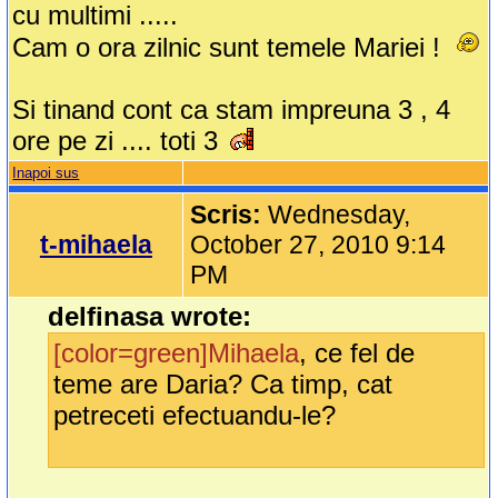
cu multimi .....
Cam o ora zilnic sunt temele Mariei !
Si tinand cont ca stam impreuna 3 , 4
ore pe zi .... toti 3
Inapoi sus
Scris:
Wednesday,
t-mihaela
October 27, 2010 9:14
PM
delfinasa wrote:
[color=green]Mihaela
, ce fel de
teme are Daria? Ca timp, cat
petreceti efectuandu-le?