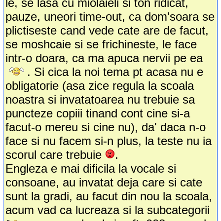
le, se lasa cu miolaieli si ton ridicat,
pauze, uneori time-out, ca dom'soara se
plictiseste cand vede cate are de facut,
se moshcaie si se frichineste, le face
intr-o doara, ca ma apuca nervii pe ea
. Si cica la noi tema pt acasa nu e
obligatorie (asa zice regula la scoala
noastra si invatatoarea nu trebuie sa
puncteze copiii tinand cont cine si-a
facut-o mereu si cine nu), da' daca n-o
face si nu facem si-n plus, la teste nu ia
scorul care trebuie
.
Engleza e mai dificila la vocale si
consoane, au invatat deja care si cate
sunt la gradi, au facut din nou la scoala,
acum vad ca lucreaza si la subcategorii