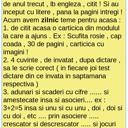
de anul trecut , lb engleza , citit ! Si au
inceput cu litere , pana la pagini intregi !
Acum avem
zilnic
teme pentru acasa :
1. de citit acasa o carticica din modulul
la care a ajuns . Ex : Scufita rosie , cap
coada , 30 de pagini , carticica cu
imagini !
2. 4 cuvinte , de invatat , dupa dictare ,
sa le scrie corect ( in fiecare joi test
dictare din ce invata in saptamana
respectiva )
3. adunari si scaderi cu cifre ...... si
amestecate insa si asocieri.... ex :
3+2=5 insa si unu si cu unu , doi , doi si
cu doi , etc .... prin asociere .....
crescator si descrescator ..... si jocuri