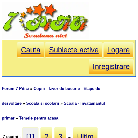
Cauta
Subiecte active
Logare
Inregistrare
Forum 7 Pitici
»
Copiii - Izvor de bucurie - Etape de
dezvoltare
»
Scoala si scolarii
»
Scoala - Invatamantul
primar
»
Temele pentru acasa
[1]
2
3
Ultim
7 pagini :
...