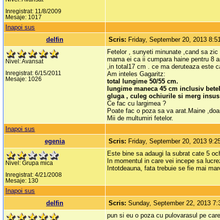
Inregistrat: 11/8/2009
Mesaje: 1017
Inapoi sus
delfin
Scris:
Friday, September 20, 2013 8:
Fetelor , sunyeti minunate ,cand sa zic
mama ei ca ii cumpara haine pentru 8 an
Nivel: Avansat
,in total17 cm . ce ma deruteaza este 
Inregistrat: 6/15/2011
Am inteles Gagaritz:
Mesaje: 1026
total lungime 50/55 cm.
lungime maneca 45 cm inclusiv betel
gluga , culeg ochiurile si merg insu
Ce fac cu largimea ?
Poate fac o poza sa va arat.Maine ,doa
Mii de multumiri fetelor.
Inapoi sus
egenia
Scris:
Friday, September 20, 2013 9:
Este bine sa adaugi la subrat cate 5 och
In momentul in care vei incepe sa lucrezi
Nivel: Grupa mica
Intotdeauna, fata trebuie se fie mai mare
Inregistrat: 4/21/2008
Mesaje: 130
Inapoi sus
delfin
Scris:
Sunday, September 22, 2013 7
pun si eu o poza cu pulovarasul pe care 