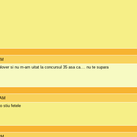
AM
over si nu m-am uitat la concursul 35 asa ca.... nu te supara
 AM
 stiu fetele
 PM