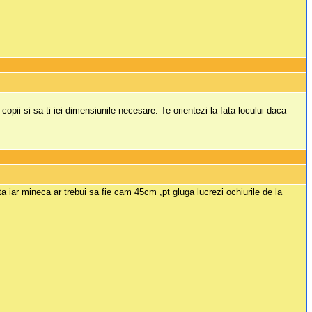
pii si sa-ti iei dimensiunile necesare. Te orientezi la fata locului daca
ta iar mineca ar trebui sa fie cam 45cm ,pt gluga lucrezi ochiurile de la