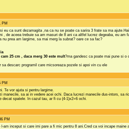
51 PM
 si eu ca sunt dezamagita ,na ca nu se poate ca sarira 3 frate sa ma ajute.Ha
i , de aceea trebuie sa am masuri de 8 ani ca altfel lucrez degeaba, eu am fa
ca nu prea am largime, sa mai merg la subrat? oare ce sa fac?
ia
s cam 25 cm , daca merg 30 este mult
?ma gandesc ca poate mai pune si o c
r sa descarc programil care micsoreaza pozele si apoi vin cu ele
25 PM
i. Te vor ajuta si pentru largime.
 manecile, sa ai in vedere acei ochi. Daca lucrezi manecile dus-intors, sa ridic
 decat spatele. In cazul tau, ar fi cu (4-1)x2=6 ochi.
:36 PM
l-am inceput si care imi pare a fi mic pentru 8 ani.Cred ca voi incape maine a