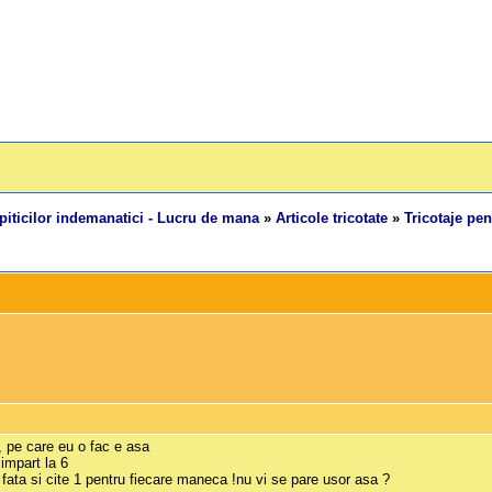
piticilor indemanatici - Lucru de mana
»
Articole tricotate
»
Tricotaje pen
, pe care eu o fac e asa
 impart la 6
 fata si cite 1 pentru fiecare maneca !nu vi se pare usor asa ?