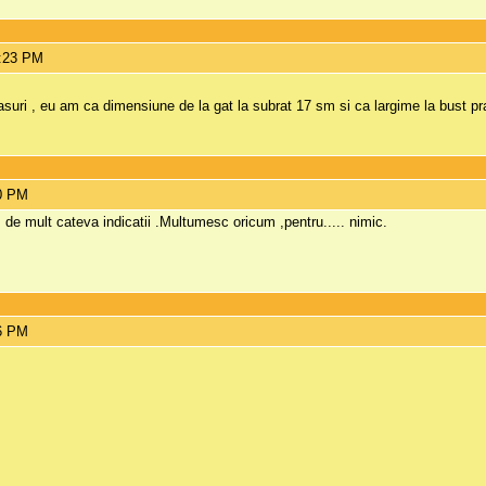
6:23 PM
uri , eu am ca dimensiune de la gat la subrat 17 sm si ca largime la bust prac
50 PM
 de mult cateva indicatii .Multumesc oricum ,pentru..... nimic.
16 PM