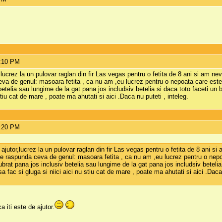
6:10 PM
,lucrez la un pulovar raglan din fir Las vegas pentru o fetita de 8 ani si am 
va de genul: masoara fetita , ca nu am ,eu lucrez pentru o nepoata care este
betelia sau lungime de la gat pana jos includsiv betelia si daca toto faceti un 
stiu cat de mare , poate ma ahutati si aici .Daca nu puteti , inteleg.
6:20 PM
 ajutor,lucrez la un pulovar raglan din fir Las vegas pentru o fetita de 8 ani
se raspunda ceva de genul: masoara fetita , ca nu am ,eu lucrez pentru o nep
brat pana jos inclusiv betelia sau lungime de la gat pana jos includsiv betelia
a fac si gluga si niici aici nu stiu cat de mare , poate ma ahutati si aici .Daca 
a iti este de ajutor.