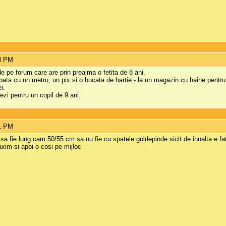
48 PM
de pe forum care are prin preajma o fetita de 8 ani.
ata cu un metru, un pix si o bucata de hartie - la un magazin cu haine pentru co
i.
ezi pentru un copil de 9 ani.
01 PM
i sa fie lung cam 50/55 cm sa nu fie cu spatele goldepinde sicit de innalta e fa
xim si apoi o cosi pe mijloc