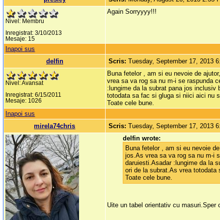
Again Sorryyyy!!!
Nivel: Membru
Inregistrat: 3/10/2013
Mesaje: 15
Inapoi sus
delfin
Scris:
Tuesday, September 17, 2013 
Buna fetelor , am si eu nevoie de ajutor
vrea sa va rog sa nu m-i se raspunda ce
Nivel: Avansat
:lungime da la subrat pana jos inclusiv 
Inregistrat: 6/15/2011
totodata sa fac si gluga si niici aici nu 
Mesaje: 1026
Toate cele bune.
Inapoi sus
mirela74chris
Scris:
Tuesday, September 17, 2013 
delfin wrote:
Buna fetelor , am si eu nevoie de
jos.As vrea sa va rog sa nu m-i 
daruiesti.Asadar :lungime da la su
ori de la subrat.As vrea totodata s
Toate cele bune.
Uite un tabel orientativ cu masuri.Sper c