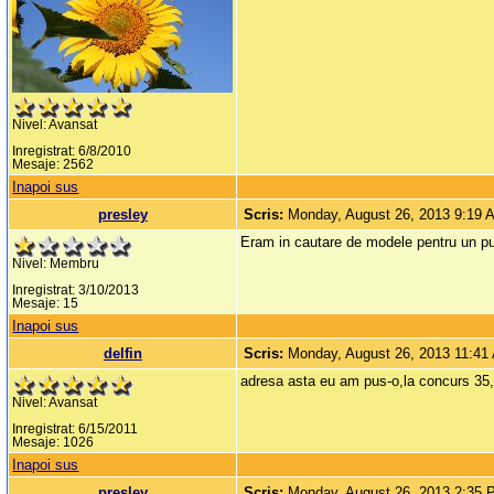
Nivel: Avansat
Inregistrat: 6/8/2010
Mesaje: 2562
Inapoi sus
presley
Scris:
Monday, August 26, 2013 9:19 
Eram in cautare de modele pentru un pul
Nivel: Membru
Inregistrat: 3/10/2013
Mesaje: 15
Inapoi sus
delfin
Scris:
Monday, August 26, 2013 11:41
adresa asta eu am pus-o,la concurs 35,o
Nivel: Avansat
Inregistrat: 6/15/2011
Mesaje: 1026
Inapoi sus
presley
Scris:
Monday, August 26, 2013 2:35