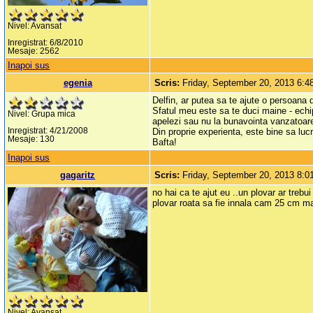
Nivel: Avansat
Inregistrat: 6/8/2010
Mesaje: 2562
Inapoi sus
egenia
Scris:
Friday, September 20, 2013 6:
Delfin, ar putea sa te ajute o persoana 
Sfatul meu este sa te duci maine - echip
Nivel: Grupa mica
apelezi sau nu la bunavointa vanzatoare
Inregistrat: 4/21/2008
Din proprie experienta, este bine sa lucr
Mesaje: 130
Bafta!
Inapoi sus
gagaritz
Scris:
Friday, September 20, 2013 8:
no hai ca te ajut eu ..un plovar ar trebu
plovar roata sa fie innala cam 25 cm ma
Nivel: Avansat