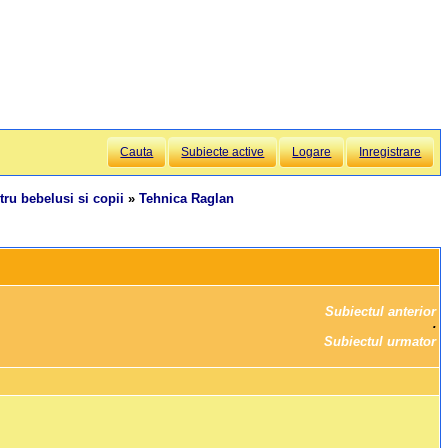
Cauta
Subiecte active
Logare
Inregistrare
tru bebelusi si copii
»
Tehnica Raglan
Subiectul anterior
		·

Subiectul urmator