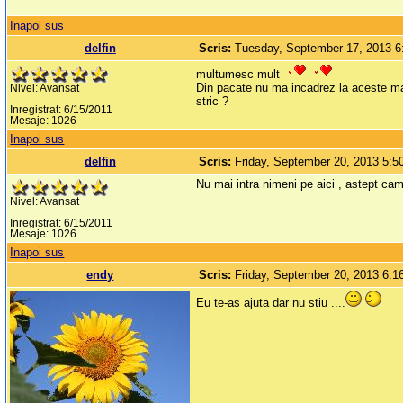
Inapoi sus
delfin
Scris:
Tuesday, September 17, 2013 
multumesc mult
Din pacate nu ma incadrez la aceste mas
Nivel: Avansat
stric ?
Inregistrat: 6/15/2011
Mesaje: 1026
Inapoi sus
delfin
Scris:
Friday, September 20, 2013 5:
Nu mai intra nimeni pe aici , astept cam
Nivel: Avansat
Inregistrat: 6/15/2011
Mesaje: 1026
Inapoi sus
endy
Scris:
Friday, September 20, 2013 6:
Eu te-as ajuta dar nu stiu ....