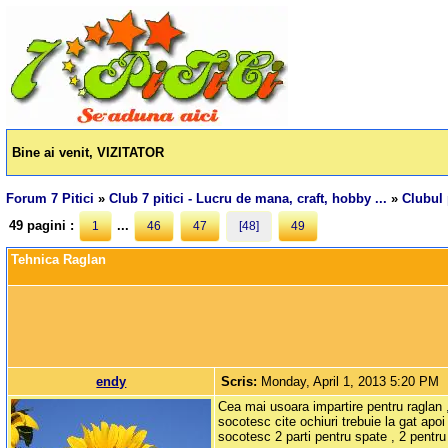
Bine ai venit, VIZITATOR
Forum 7 Pitici
»
Club 7 pitici - Lucru de mana, craft, hobby ...
»
Clubul 
49 pagini :
...
1
46
47
[48]
49
Tehnica Raglan
endy
Scris:
Monday, April 1, 2013 5:20 PM
Cea mai usoara impartire pentru raglan 
socotesc cite ochiuri trebuie la gat apoi
socotesc 2 parti pentru spate , 2 pentru