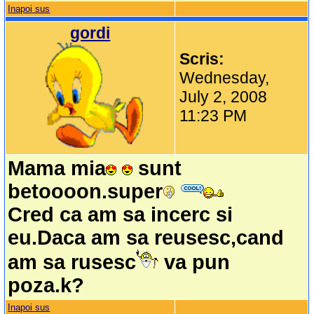
Inapoi sus
gordi
Scris:
Wednesday,
July 2, 2008
11:23 PM
Mama mia
sunt
betoooon.super
Cred ca am sa incerc si
eu.Daca am sa reusesc,cand
am sa rusesc
va pun
poza.k?
Inapoi sus