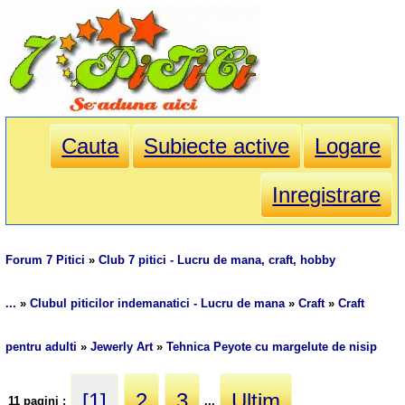
Cauta
Subiecte active
Logare
Inregistrare
Forum 7 Pitici
»
Club 7 pitici - Lucru de mana, craft, hobby
...
»
Clubul piticilor indemanatici - Lucru de mana
»
Craft
»
Craft
pentru adulti
»
Jewerly Art
»
Tehnica Peyote cu margelute de nisip
[1]
2
3
Ultim
11 pagini :
...