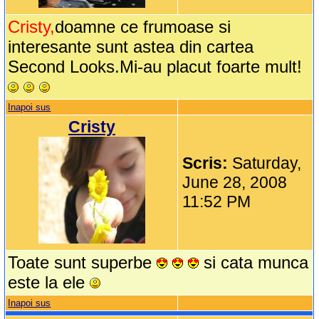
Cristy,
doamne ce frumoase si
interesante sunt astea din cartea
Second Looks.Mi-au placut foarte mult!
Inapoi sus
Cristy
Scris:
Saturday,
June 28, 2008
11:52 PM
Toate sunt superbe
si cata munca
este la ele
Inapoi sus