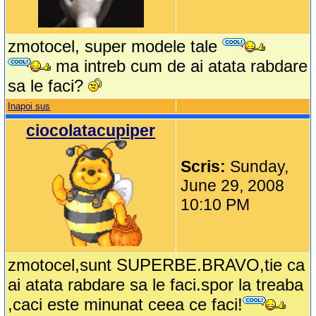
zmotocel, super modele tale
ma intreb cum de ai atata rabdare
sa le faci?
Inapoi sus
ciocolatacupiper
Scris:
Sunday,
June 29, 2008
10:10 PM
zmotocel,sunt SUPERBE.BRAVO,tie ca
ai atata rabdare sa le faci.spor la treaba
,caci este minunat ceea ce faci!