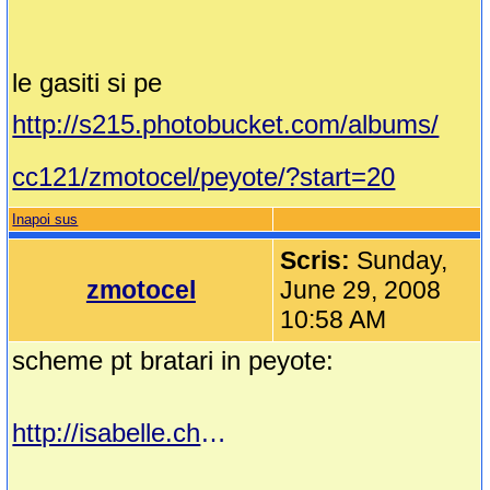
le gasiti si pe
http://s215.photobucket.com/albums/
cc121/zmotocel/peyote/?start=20
Inapoi sus
Scris:
Sunday,
zmotocel
June 29, 2008
10:58 AM
scheme pt bratari in peyote:
http://isabelle.chezblog.com/Sch%E9mas/