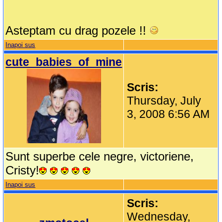
Asteptam cu drag pozele !!
Inapoi sus
cute_babies_of_mine
Scris:
Thursday, July
3, 2008 6:56 AM
Sunt superbe cele negre, victoriene,
Cristy!
Inapoi sus
Scris:
Wednesday,