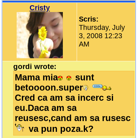
Cristy
Scris:
Thursday, July
3, 2008 12:23
AM
gordi wrote:
Mama mia
sunt
betoooon.super
Cred ca am sa incerc si
eu.Daca am sa
reusesc,cand am sa rusesc
va pun poza.k?