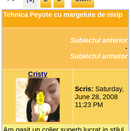
Tehnica Peyote cu margelute de nisip
Subiectul anterior
		·

Subiectul urmator
Cristy
Scris:
Saturday,
June 28, 2008
11:23 PM
Am gasit un colier superb lucrat in stilul