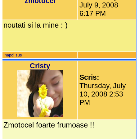
zmotocel
July 9, 2008
6:17 PM
noutati si la mine : )
Inapoi sus
Cristy
Scris:
Thursday, July
10, 2008 2:53
PM
Zmotocel foarte frumoase !!