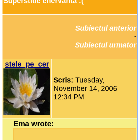
Superstitie enervanta :(
Subiectul anterior
		·

Subiectul urmator
stele_pe_cer
Scris:
Tuesday,
November 14, 2006
12:34 PM
Ema wrote: