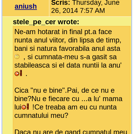
Scris:
Thursday, June
aniush
26, 2014 7:57 AM
stele_pe_cer wrote:
Ne-am hotarat in final pt.a face
nunta anul viitor, din lipsa de timp,
bani si natura favorabila anul asta
, si cumnata-meu s-a gasit sa
stabileasca si el data nuntii la anu'
.
Cica "nu e bine".Pai, de ce nu e
bine?Nu e fiecare cu ...a lu' mama
lui
!Ce treaba am eu cu nunta
cumnatului meu?
Daca nu are de gand cumnatul meu