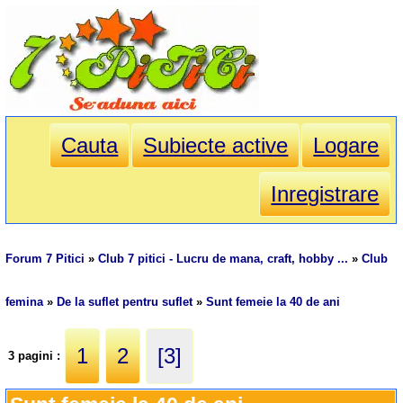
Cauta
Subiecte active
Logare
Inregistrare
Forum 7 Pitici
»
Club 7 pitici - Lucru de mana, craft, hobby ...
»
Club
femina
»
De la suflet pentru suflet
»
Sunt femeie la 40 de ani
1
2
[3]
3 pagini :