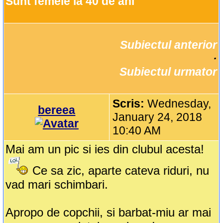
Sunt femeie la 40 de ani
Subiectul anterior
		·

Subiectul urmator
Scris:
Wednesday,
bereea
January 24, 2018
10:40 AM
Mai am un pic si ies din clubul acesta!
Ce sa zic, aparte cateva riduri, nu
vad mari schimbari.
Apropo de copchii, si barbat-miu ar mai