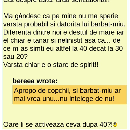
Ma gândesc ca pe mine nu ma sperie
varsta probabil si datorita lui barbat-miu.
Diferenta dintre noi e destul de mare iar
el chiar e tanar si nelinistit asa ca... de
ce m-as simti eu altfel la 40 decat la 30
sau 20?
Varsta chiar e o stare de spirit!!
bereea wrote:
Apropo de copchii, si barbat-miu ar
mai vrea unu...nu intelege de nu!
Oare li se activeaza ceva dupa 40?!