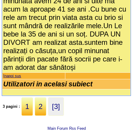
minunată avem 24 de ani si uite mă
acum la aproape 41 se ani .Cu bune cu
rele am trecut prin viata asta cu brio si
sunt mândră de realizările mele.Un Le
bebe la 35 de ani si un soț. DUPA UN
DIVORT am realizat asta.suntem bine
realizați o căsuța,un copil minunat
părinții din pacate fără socrii pe care i-
am adorat dar sănătoși
Inapoi sus
Utilizatori in acelasi subiect
1
2
[3]
3 pagini :
Main Forum Rss Feed