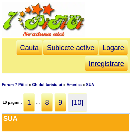
Cauta
Subiecte active
Logare
Inregistrare
Forum 7 Pitici
»
Ghidul turistului
»
America
»
SUA
1
8
9
[10]
10 pagini :
...
SUA