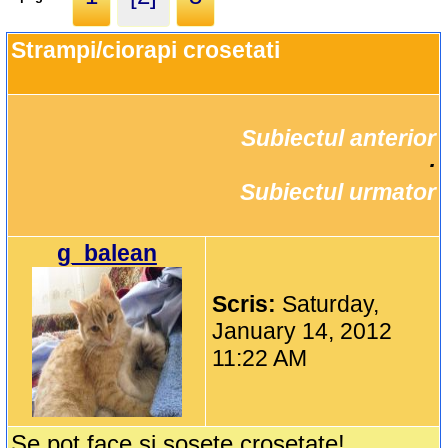
Strampi/ciorapi crosetati
Subiectul anterior
		·

Subiectul urmator
g_balean
Scris:
Saturday,
January 14, 2012
11:22 AM
Se pot face si sosete crosetate!