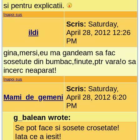
si pentru explicatii.
Inapoi sus
Scris:
Saturday,
ildi
April 28, 2012 12:26
PM
gina,mersi,eu ma gandeam sa fac
sosetute din bumbac,finute,ptr vara!o sa
incerc neaparat!
Inapoi sus
Scris:
Saturday,
Mami_de_gemeni
April 28, 2012 6:20
PM
g_balean wrote:
Se pot face si sosete crosetate!
Iata ce a iesit!