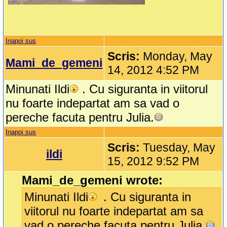
Inapoi sus
Scris:
Monday, May
Mami_de_gemeni
14, 2012 4:52 PM
Minunati Ildi
. Cu siguranta in viitorul
nu foarte indepartat am sa vad o
pereche facuta pentru Julia.
Inapoi sus
Scris:
Tuesday, May
ildi
15, 2012 9:52 PM
Mami_de_gemeni wrote:
Minunati Ildi
. Cu siguranta in
viitorul nu foarte indepartat am sa
vad o pereche facuta pentru Julia.