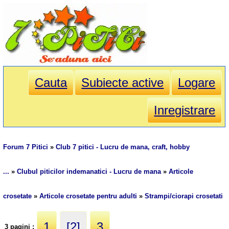
Cauta
Subiecte active
Logare
Inregistrare
Forum 7 Pitici
»
Club 7 pitici - Lucru de mana, craft, hobby
...
»
Clubul piticilor indemanatici - Lucru de mana
»
Articole
crosetate
»
Articole crosetate pentru adulti
»
Strampi/ciorapi crosetati
1
[2]
3
3 pagini :