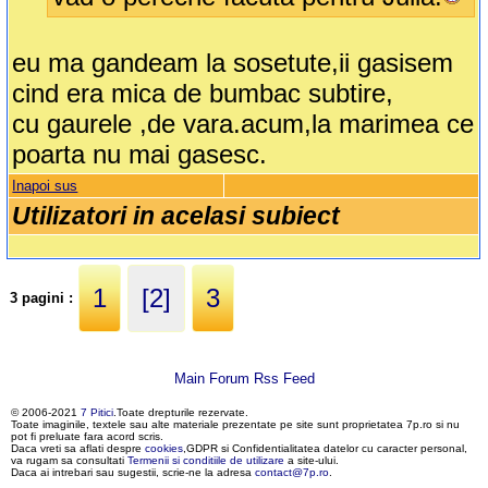
eu ma gandeam la sosetute,ii gasisem
cind era mica de bumbac subtire,
cu gaurele ,de vara.acum,la marimea ce
poarta nu mai gasesc.
Inapoi sus
Utilizatori in acelasi subiect
1
[2]
3
3 pagini :
Main Forum Rss Feed
© 2006-2021
7 Pitici
.Toate drepturile rezervate.
Toate imaginile, textele sau alte materiale prezentate pe site sunt proprietatea 7p.ro si nu
pot fi preluate fara acord scris.
Daca vreti sa aflati despre
cookies
,GDPR si Confidentialitatea datelor cu caracter personal,
va rugam sa consultati
Termenii si conditiile de utilizare
a site-ului.
Daca ai intrebari sau sugestii, scrie-ne la adresa
contact@7p.ro
.