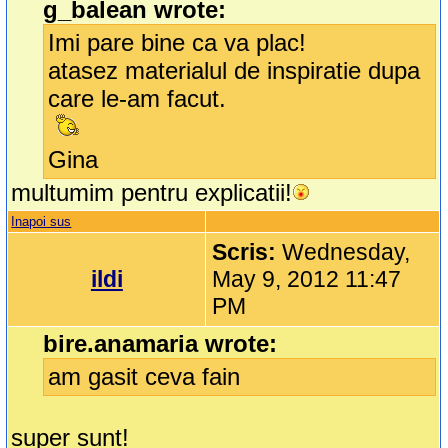
g_balean wrote:
Imi pare bine ca va plac!
atasez materialul de inspiratie dupa
care le-am facut.
Gina
multumim pentru explicatii!
Inapoi sus
Scris:
Wednesday,
ildi
May 9, 2012 11:47
PM
bire.anamaria wrote:
am gasit ceva fain
super sunt!