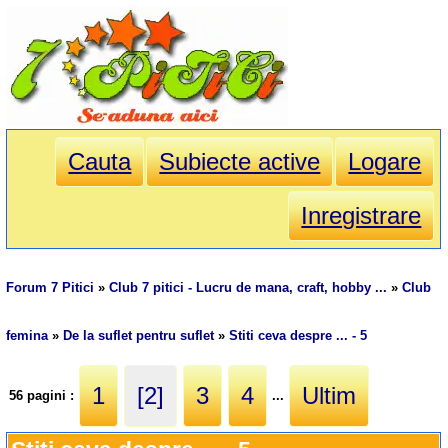
Cauta
Subiecte active
Logare
Inregistrare
Forum 7 Pitici
»
Club 7 pitici - Lucru de mana, craft, hobby ...
»
Club
femina
»
De la suflet pentru suflet
»
Stiti ceva despre ... - 5
1
[2]
3
4
Ultim
56 pagini :
...