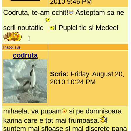
2010 9:46 PM
Codruta, te-am ochit!
Asteptam sa ne
scrii noutatile
! Pupici tie si Medeei
!
Inapoi sus
codruta
Scris:
Friday, August 20,
2010 10:24 PM
mihaela, va pupam
si pe domnisoara
karina care e tot mai frumoasa.
suntem mai sfioase si mai discrete pana