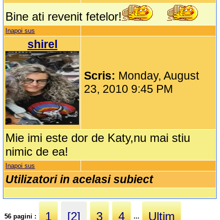
Bine ati revenit fetelor!
Inapoi sus
shirel
Scris:
Monday, August
23, 2010 9:45 PM
Mie imi este dor de Katy,nu mai stiu
nimic de ea!
Inapoi sus
Utilizatori in acelasi subiect
1
[2]
3
4
Ultim
56 pagini :
...