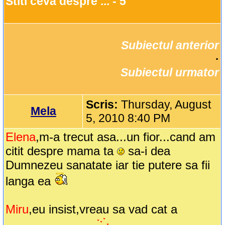
Stiti ceva despre ... - 5
Subiectul anterior
		·

Subiectul urmator
Scris:
Thursday, August
Mela
5, 2010 8:40 PM
Elena
,m-a trecut asa...un fior...cand am
citit despre mama ta
sa-i dea
Dumnezeu sanatate iar tie putere sa fii
langa ea
Miru
,eu insist,vreau sa vad cat a