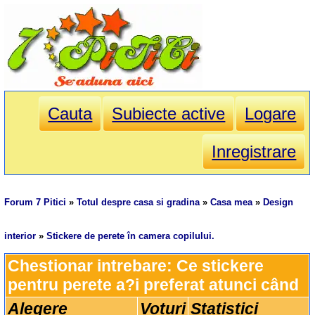
Cauta
Subiecte active
Logare
Inregistrare
Forum 7 Pitici
»
Totul despre casa si gradina
»
Casa mea
»
Design
interior
»
Stickere de perete în camera copilului.
Chestionar intrebare: Ce stickere 
pentru perete a?i preferat atunci când 
Alegere
Voturi
Statistici