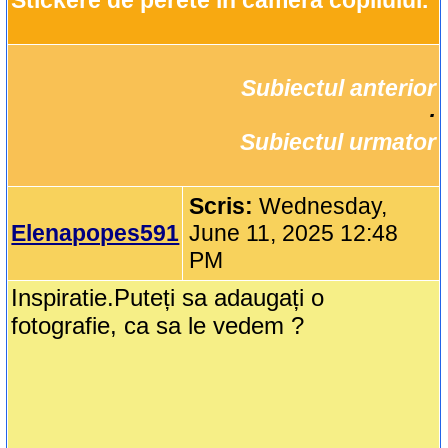
Stickere de perete în camera copilului.
Subiectul anterior
		·

Subiectul urmator
Scris:
Wednesday,
Elenapopes591
June 11, 2025 12:48
PM
Inspiratie.Puteți sa adaugați o
fotografie, ca sa le vedem ?