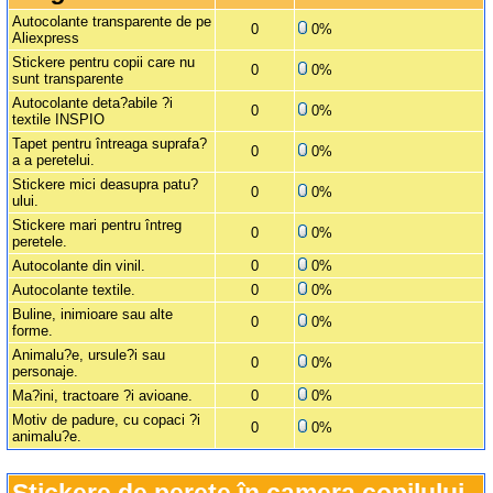
Autocolante transparente de pe
0
0%
Aliexpress
Stickere pentru copii care nu
0
0%
sunt transparente
Autocolante deta?abile ?i
0
0%
textile INSPIO
Tapet pentru întreaga suprafa?
0
0%
a a peretelui.
Stickere mici deasupra patu?
0
0%
ului.
Stickere mari pentru întreg
0
0%
peretele.
Autocolante din vinil.
0
0%
Autocolante textile.
0
0%
Buline, inimioare sau alte
0
0%
forme.
Animalu?e, ursule?i sau
0
0%
personaje.
Ma?ini, tractoare ?i avioane.
0
0%
Motiv de padure, cu copaci ?i
0
0%
animalu?e.