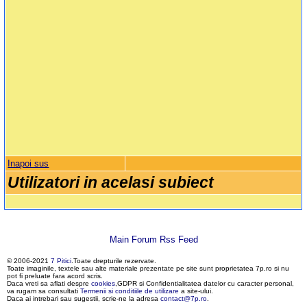
Inapoi sus
Utilizatori in acelasi subiect
Main Forum Rss Feed
© 2006-2021
7 Pitici
.Toate drepturile rezervate.
Toate imaginile, textele sau alte materiale prezentate pe site sunt proprietatea 7p.ro si nu
pot fi preluate fara acord scris.
Daca vreti sa aflati despre
cookies
,GDPR si Confidentialitatea datelor cu caracter personal,
va rugam sa consultati
Termenii si conditiile de utilizare
a site-ului.
Daca ai intrebari sau sugestii, scrie-ne la adresa
contact@7p.ro
.