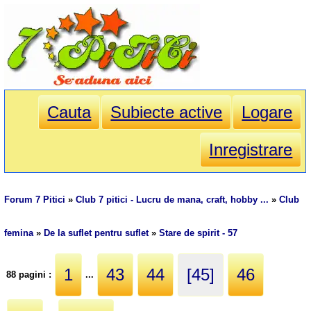
Cauta
Subiecte active
Logare
Inregistrare
Forum 7 Pitici
»
Club 7 pitici - Lucru de mana, craft, hobby ...
»
Club
femina
»
De la suflet pentru suflet
»
Stare de spirit - 57
1
43
44
[45]
46
88 pagini :
...