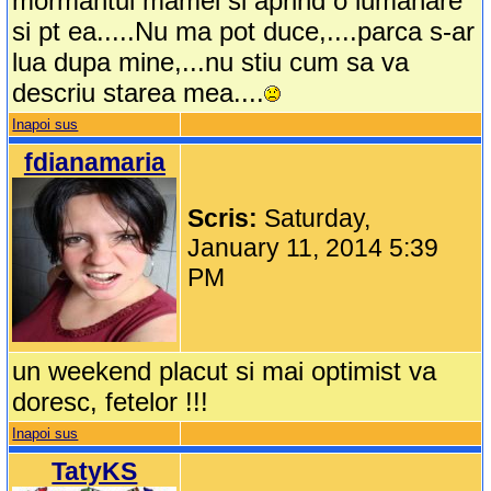
mormantul mamei si aprind o lumanare
si pt ea.....Nu ma pot duce,....parca s-ar
lua dupa mine,...nu stiu cum sa va
descriu starea mea....
Inapoi sus
fdianamaria
Scris:
Saturday,
January 11, 2014 5:39
PM
un weekend placut si mai optimist va
doresc, fetelor !!!
Inapoi sus
TatyKS