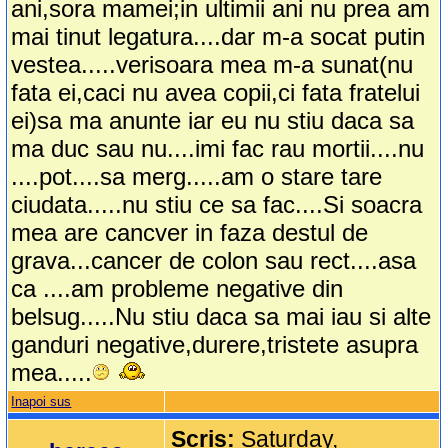
ani,sora mamei;in ultimii ani nu prea am
mai tinut legatura....dar m-a socat putin
vestea.....verisoara mea m-a sunat(nu
fata ei,caci nu avea copii,ci fata fratelui
ei)sa ma anunte iar eu nu stiu daca sa
ma duc sau nu....imi fac rau mortii....nu
....pot....sa merg.....am o stare tare
ciudata.....nu stiu ce sa fac....Si soacra
mea are cancver in faza destul de
grava...cancer de colon sau rect....asa
ca ....am probleme negative din
belsug.....Nu stiu daca sa mai iau si alte
ganduri negative,durere,tristete asupra
mea.....
Inapoi sus
Scris:
Saturday,