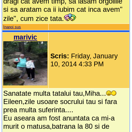
dragi cat avem timp, sa lasam orgoliile
si sa aratam ca ii iubim cat inca avem"
zile", cum zice tata.
Inapoi sus
marivic
Scris:
Friday, January
10, 2014 4:33 PM
Sanatate multa tatalui tau,Miha...
Eileen,zile usoare socrului tau si fara
prea multa suferinta....
Eu aseara am fost anuntata ca mi-a
murit o matusa,batrana la 80 si de