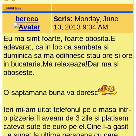
Inapoi sus
bereea
Scris:
Monday, June
10, 2013 9:34 AM
Eu ma simt foarte, foarte obosita.E
adevarat, ca in loc ca sambata si
duminica sa ma odihnesc stau ore si ore
in bucatarie.Ma relaxeaza!Dar ma si
oboseste.
O saptamana buna va doresc
Ieri mi-am uitat telefonul pe o masa intr-
o pizzerie.Il aveam de 3 zile si platisem
cateva sute de euro pe el.Cine l-a gasit
, a sunat la ultima persoana cu care