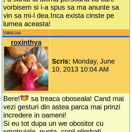
vorbisem si i-a spus sa ma anunte sa
vin sa mi-l dea.Inca exista cinste pe
lumea aceasta!
Inapoi sus
roxinthya
Scris:
Monday, June
10, 2013 10:04 AM
Bere!
sa treaca oboseala! Cand mai
vezi gesturi din astea parca mai prinzi
incredere in oameni!
Si eu tot dupa un we obositor cu
smotruiala, nunta, copii plimbati,