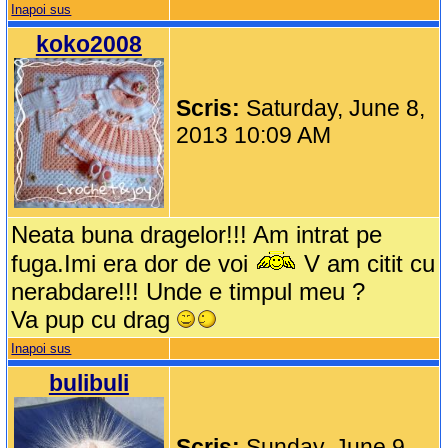
Inapoi sus
koko2008
Scris:
Saturday, June 8,
2013 10:09 AM
Neata buna dragelor!!! Am intrat pe
fuga.Imi era dor de voi
V am citit cu
nerabdare!!! Unde e timpul meu ?
Va pup cu drag
Inapoi sus
bulibuli
Scris:
Sunday, June 9,