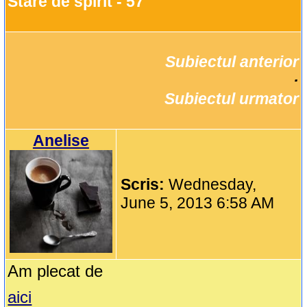
Stare de spirit - 57
Subiectul anterior
		·

Subiectul urmator
Anelise
Scris:
Wednesday,
June 5, 2013 6:58 AM
Am plecat de
aici