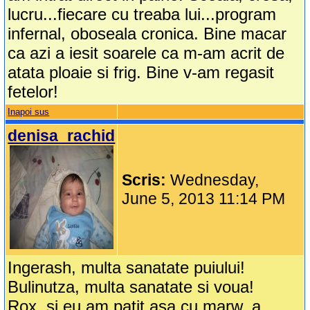
lucru...fiecare cu treaba lui...program
infernal, oboseala cronica. Bine macar
ca azi a iesit soarele ca m-am acrit de
atata ploaie si frig. Bine v-am regasit
fetelor!
Inapoi sus
denisa_rachid
Scris:
Wednesday,
June 5, 2013 11:14 PM
Ingerash, multa sanatate puiului!
Bulinutza, multa sanatate si voua!
Rox, si eu am patit asa cu marw, a