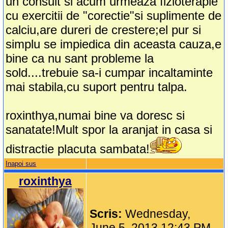
un consult si acum urmeaza fizioterapie
cu exercitii de "corectie"si suplimente de
calciu,are dureri de crestere;el pur si
simplu se impiedica din aceasta cauza,e
bine ca nu sant probleme la
sold....trebuie sa-i cumpar incaltaminte
mai stabila,cu suport pentru talpa.
roxinthya,numai bine va doresc si
sanatate!Mult spor la aranjat in casa si
distractie placuta sambata!
Inapoi sus
roxinthya
Scris:
Wednesday,
June 5, 2013 12:43 PM