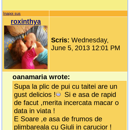
Inapoi sus
roxinthya
Scris:
Wednesday,
June 5, 2013 12:01 PM
oanamaria wrote:
Supa la plic de pui cu taitei are un
gust delicios !
Si e asa de rapid
de facut ,merita incercata macar o
data in viata !
E Soare ,e asa de frumos de
plimbareala cu Giuli in carucior !