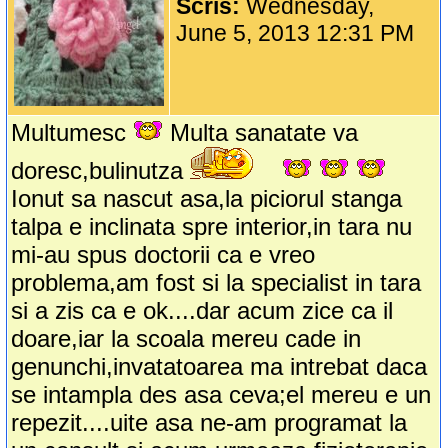
Scris:
Wednesday,
June 5, 2013 12:31 PM
Multumesc
Multa sanatate va
doresc,bulinutza
Ionut sa nascut asa,la piciorul stanga
talpa e inclinata spre interior,in tara nu
mi-au spus doctorii ca e vreo
problema,am fost si la specialist in tara
si a zis ca e ok....dar acum zice ca il
doare,iar la scoala mereu cade in
genunchi,invatatoarea ma intrebat daca
se intampla des asa ceva;el mereu e un
repezit....uite asa ne-am programat la