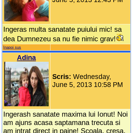
Ingeras multa sanatate puiului mic! sa
dea Dumnezeu sa nu fie nimic grav!
Inapoi sus
Adina
Scris:
Wednesday,
June 5, 2013 10:58 PM
Ingerash sanatate maxima lui Ionut! Noi
am ajuns acasa saptamana trecuta si
am intrat direct in paine! Scoala, cresa,