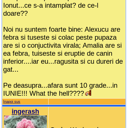
Ionut...ce s-a intamplat? de ce-l
doare??
Noi nu suntem foarte bine: Alexucu are
febra si tuseste si colac peste pupaza
are si o conjuctivita virala; Amalia are si
ea febra, tuiseste si eruptie de canin
inferior....iar eu...ragusita si cu dureri de
gat...
Pe deasupra...afara sunt 10 grade...in
IUNIE!!! What the hell????
Inapoi sus
ingerash