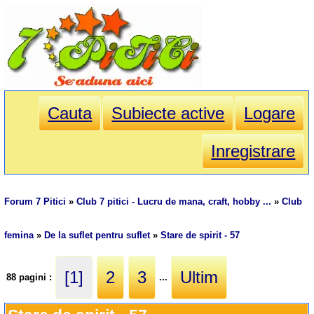
Cauta
Subiecte active
Logare
Inregistrare
Forum 7 Pitici
»
Club 7 pitici - Lucru de mana, craft, hobby ...
»
Club
femina
»
De la suflet pentru suflet
»
Stare de spirit - 57
[1]
2
3
Ultim
88 pagini :
...