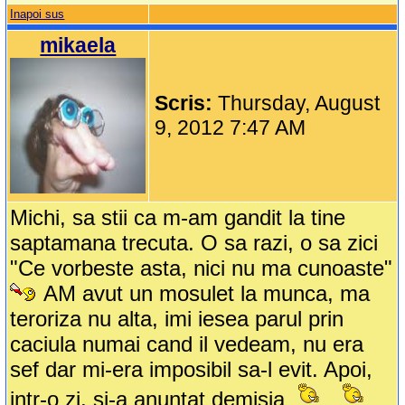
Inapoi sus
mikaela
Scris:
Thursday, August
9, 2012 7:47 AM
Michi, sa stii ca m-am gandit la tine
saptamana trecuta. O sa razi, o sa zici
"Ce vorbeste asta, nici nu ma cunoaste"
AM avut un mosulet la munca, ma
teroriza nu alta, imi iesea parul prin
caciula numai cand il vedeam, nu era
sef dar mi-era imposibil sa-l evit. Apoi,
intr-o zi, si-a anuntat demisia