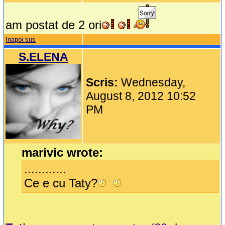
am postat de 2 ori
Inapoi sus
S.ELENA
Scris:
Wednesday,
August 8, 2012 10:52
PM
marivic wrote:
............
Ce e cu Taty?