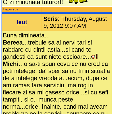
O zi minunata tuturor!!!
Inapoi sus
Scris:
Thursday, August
leut
9, 2012 9:07 AM
Buna dimineata...
Bereea
...trebuie sa ai nervi tari si
rabdare cu dintii astia...si cand te
gandesti ca sunt nicte oscioare...
Michi
...o sa-ti spun ceva ce nu cred ca
poti intelege, da' sper sa nu fii in situatia
de a intelege vreodata...acum, dupa ce
am ramas fara serviciu, ma rog in
fiecare zi sa-mi gasesc orice...si cu sefi
tampiti, si cu munca peste
norma...orice. Inainte, cand mai aveam
probleme pe la serviciu spuneam ca nu