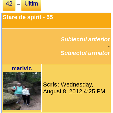
42
Ultim
...
Stare de spirit - 55
Subiectul anterior
		·

Subiectul urmator
marivic
Scris:
Wednesday,
August 8, 2012 4:25 PM