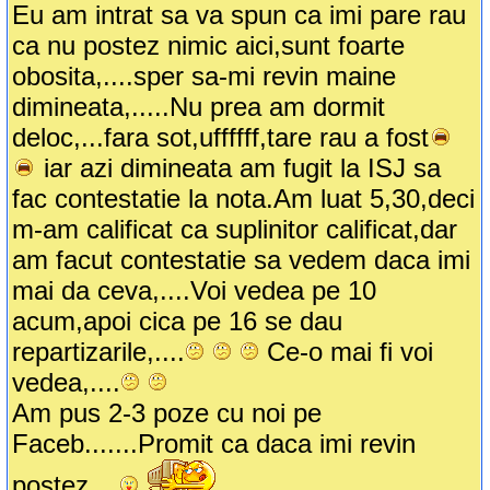
Eu am intrat sa va spun ca imi pare rau
ca nu postez nimic aici,sunt foarte
obosita,....sper sa-mi revin maine
dimineata,.....Nu prea am dormit
deloc,...fara sot,uffffff,tare rau a fost
iar azi dimineata am fugit la ISJ sa
fac contestatie la nota.Am luat 5,30,deci
m-am calificat ca suplinitor calificat,dar
am facut contestatie sa vedem daca imi
mai da ceva,....Voi vedea pe 10
acum,apoi cica pe 16 se dau
repartizarile,....
Ce-o mai fi voi
vedea,....
Am pus 2-3 poze cu noi pe
Faceb.......Promit ca daca imi revin
postez,...