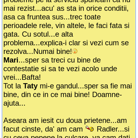
mai rezist...acu' as sta in orice conditii,
asa ca fruntea sus...trec toate
perioadele rele, vin altele, le faci fata si
gata. Cu sotul...e alta
problema...explica-i clar si vezi cum se
rezolva...Numai bine!
Mari
...sper sa treci cu bine de
contestatie si sa te vezi acolo unde
vrei...Bafta!
Tot la
Taty
mi-e gandul...sper sa fie mai
bine, din ce in ce mai bine! Doamne-
ajuta...
Aseara am iesit cu doua prietene...am
facut cinste, da' am cam
Radler...si
cu ceva pepene la culcare, va cam dati