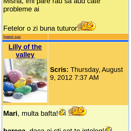
Misha, imi pare rau sa aud cate
probleme ai
Fetelor o zi buna tuturor
Inapoi sus
Lilly of the
valley
Scris:
Thursday, August
9, 2012 7:37 AM
Mari
, multa bafta!
bereea
, daca ai sti cat te inteleg!