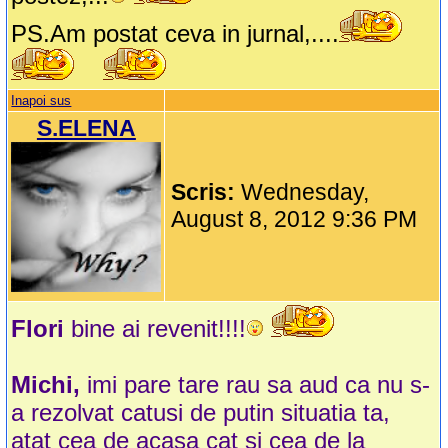
PS.Am postat ceva in jurnal,....
Inapoi sus
S.ELENA
Scris:
Wednesday,
August 8, 2012 9:36 PM
Flori
bine ai revenit!!!!
Michi,
imi pare tare rau sa aud ca nu s-
a rezolvat catusi de putin situatia ta,
atat cea de acasa cat si cea de la