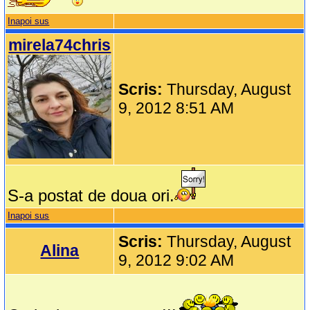
Inapoi sus
mirela74chris
Scris:
Thursday, August
9, 2012 8:51 AM
S-a postat de doua ori.
Inapoi sus
Scris:
Thursday, August
Alina
9, 2012 9:02 AM