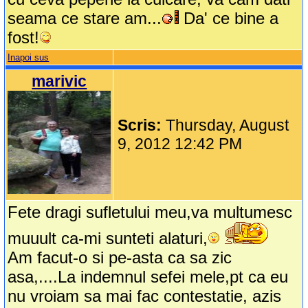
seama ce stare am...
Da' ce bine a
fost!
Inapoi sus
marivic
Scris:
Thursday, August
9, 2012 12:42 PM
Fete dragi sufletului meu,va multumesc
muuult ca-mi sunteti alaturi,
Am facut-o si pe-asta ca sa zic
asa,....La indemnul sefei mele,pt ca eu
nu vroiam sa mai fac contestatie, azis