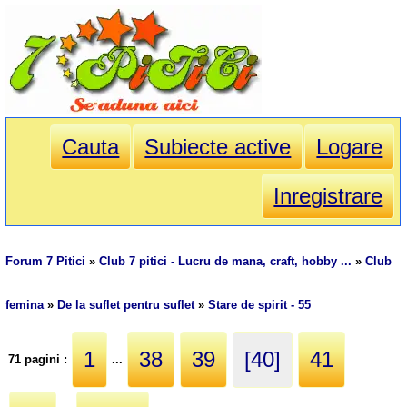
Cauta
Subiecte active
Logare
Inregistrare
Forum 7 Pitici
»
Club 7 pitici - Lucru de mana, craft, hobby ...
»
Club
femina
»
De la suflet pentru suflet
»
Stare de spirit - 55
1
38
39
[40]
41
71 pagini :
...