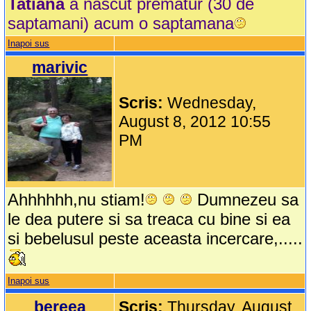
Tatiana
a nascut prematur (30 de
saptamani) acum o saptamana
Inapoi sus
marivic
Scris:
Wednesday,
August 8, 2012 10:55
PM
Ahhhhhh,nu stiam!
Dumnezeu sa
le dea putere si sa treaca cu bine si ea
si bebelusul peste aceasta incercare,.....
Inapoi sus
bereea
Scris:
Thursday, August