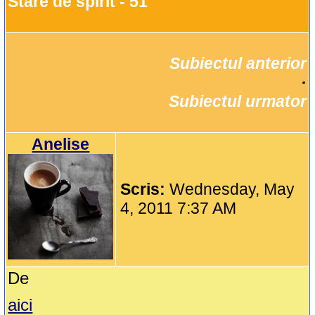
Stare de spirit - 51
Subiectul anterior
		·

Subiectul urmator
Anelise
Scris:
Wednesday, May
4, 2011 7:37 AM
De
aici