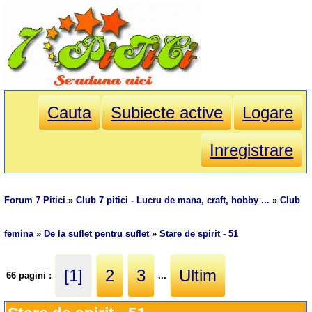
Cauta
Subiecte active
Logare
Inregistrare
Forum 7 Pitici
»
Club 7 pitici - Lucru de mana, craft, hobby ...
»
Club
femina
»
De la suflet pentru suflet
»
Stare de spirit - 51
[1]
2
3
Ultim
66 pagini :
...