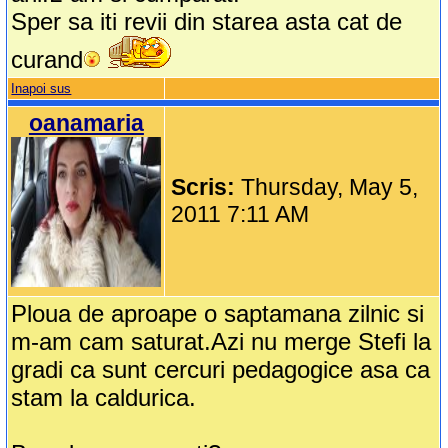
Sper sa iti revii din starea asta cat de
curand
Inapoi sus
oanamaria
Scris:
Thursday, May 5,
2011 7:11 AM
Ploua de aproape o saptamana zilnic si
m-am cam saturat.Azi nu merge Stefi la
gradi ca sunt cercuri pedagogice asa ca
stam la caldurica.