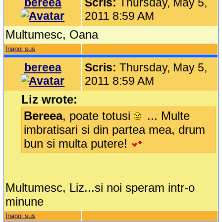
bereea
Scris:
Thursday, May 5,
2011 8:59 AM
Multumesc, Oana
Inapoi sus
bereea
Scris:
Thursday, May 5,
2011 8:59 AM
Liz wrote:
Bereea
, poate totusi
... Multe
imbratisari si din partea mea, drum
bun si multa putere!
Multumesc, Liz...si noi speram intr-o
minune
Inapoi sus