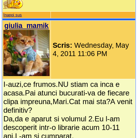
Inapoi sus
giulia_mamik
Scris:
Wednesday, May
4, 2011 11:06 PM
I-auzi,ce frumos.NU stiam ca inca e
acasa.Pai atunci bucurati-va de fiecare
clipa impreuna,Mari.Cat mai sta?A venit
definitiv?
Da,da e aparut si volumul 2.Eu l-am
descoperit intr-o librarie acum 10-11
ani.L-am si cumparat.