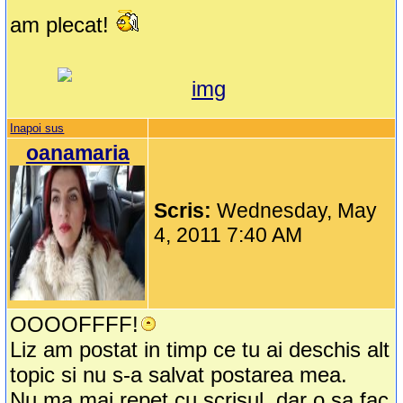
am plecat!
Inapoi sus
oanamaria
Scris:
Wednesday, May
4, 2011 7:40 AM
OOOOFFFF!
Liz am postat in timp ce tu ai deschis alt
topic si nu s-a salvat postarea mea.
Nu ma mai repet cu scrisul ,dar o sa fac