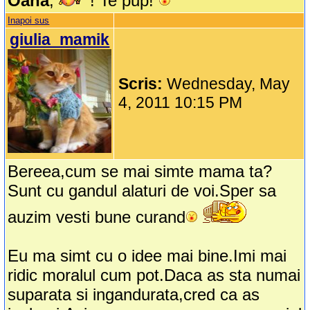
Oana
,
! Te pup!
Inapoi sus
giulia_mamik
Scris:
Wednesday, May
4, 2011 10:15 PM
Bereea,cum se mai simte mama ta?
Sunt cu gandul alaturi de voi.Sper sa
auzim vesti bune curand
Eu ma simt cu o idee mai bine.Imi mai
ridic moralul cum pot.Daca as sta numai
suparata si ingandurata,cred ca as