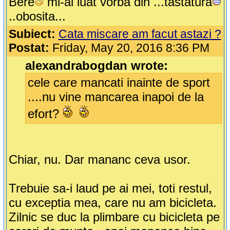
Bere
mi-ai luat vorba din ...tastatura
..obosita...
Subiect:
Cata miscare am facut astazi ?
Postat:
Friday, May 20, 2016 8:36 PM
alexandrabogdan wrote:
cele care mancati inainte de sport
....nu vine mancarea inapoi de la
efort?
Chiar, nu. Dar mananc ceva usor.
Trebuie sa-i laud pe ai mei, toti restul,
cu exceptia mea, care nu am bicicleta.
Zilnic se duc la plimbare cu bicicleta pe