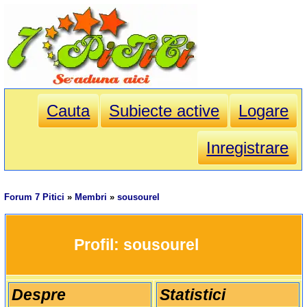
Cauta
Subiecte active
Logare
Inregistrare
Forum 7 Pitici
»
Membri
»
sousourel
		Profil: 
sousourel
Despre
Statistici