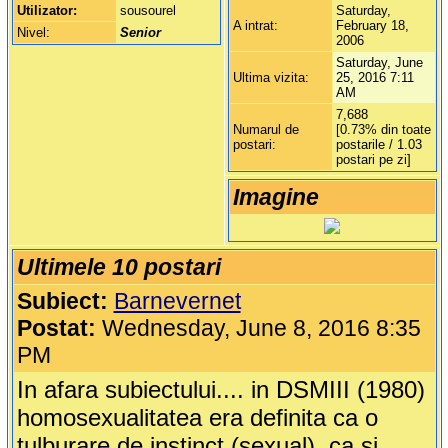
Utilizator:
sousourel
Saturday,
A intrat:
February 18,
Nivel:
Senior
2006
Saturday, June
Ultima vizita:
25, 2016 7:11
AM
7,688
Numarul de
[0.73% din toate
postari:
postarile / 1.03
postari pe zi]
Imagine
Ultimele 10 postari
Subiect:
Barnevernet
Postat:
Wednesday, June 8, 2016 8:35
PM
In afara subiectului.... in DSMIII (1980)
homosexualitatea era definita ca o
tulburare de instinct (sexual), ca si