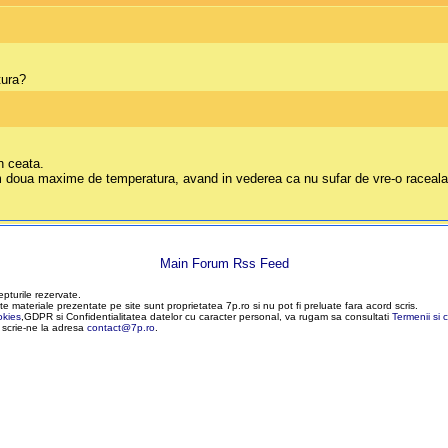
tura?
n ceata.
 am doua maxime de temperatura, avand in vederea ca nu sufar de vre-o raceal
Main Forum Rss Feed
epturile rezervate.
te materiale prezentate pe site sunt proprietatea 7p.ro si nu pot fi preluate fara acord scris.
okies
,GDPR si Confidentialitatea datelor cu caracter personal, va rugam sa consultati
Termenii si c
, scrie-ne la adresa
contact@7p.ro
.