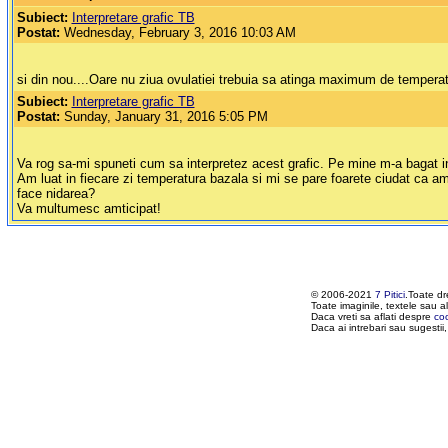
Subiect:
Interpretare grafic TB
Postat:
Wednesday, February 3, 2016 10:03 AM
si din nou....Oare nu ziua ovulatiei trebuia sa atinga maximum de tempera
Subiect:
Interpretare grafic TB
Postat:
Sunday, January 31, 2016 5:05 PM
Va rog sa-mi spuneti cum sa interpretez acest grafic. Pe mine m-a bagat i
Am luat in fiecare zi temperatura bazala si mi se pare foarete ciudat ca
face nidarea?
Va multumesc amticipat!
© 2006-2021
7 Pitici
.Toate dr
Toate imaginile, textele sau al
Daca vreti sa aflati despre
co
Daca ai intrebari sau sugestii