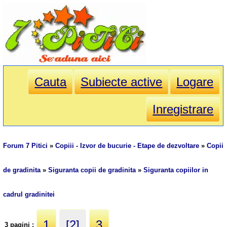
Cauta
Subiecte active
Logare
Inregistrare
Forum 7 Pitici
»
Copiii - Izvor de bucurie - Etape de dezvoltare
»
Copii
de gradinita
»
Siguranta copii de gradinita
»
Siguranta copiilor in
cadrul gradinitei
1
[2]
3
3 pagini :