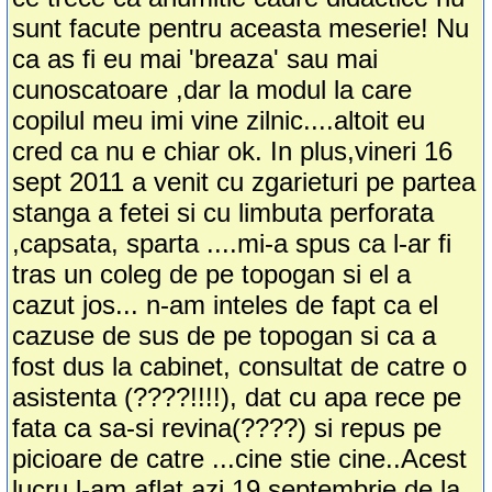
sunt facute pentru aceasta meserie! Nu
ca as fi eu mai 'breaza' sau mai
cunoscatoare ,dar la modul la care
copilul meu imi vine zilnic....altoit eu
cred ca nu e chiar ok. In plus,vineri 16
sept 2011 a venit cu zgarieturi pe partea
stanga a fetei si cu limbuta perforata
,capsata, sparta ....mi-a spus ca l-ar fi
tras un coleg de pe topogan si el a
cazut jos... n-am inteles de fapt ca el
cazuse de sus de pe topogan si ca a
fost dus la cabinet, consultat de catre o
asistenta (????!!!!), dat cu apa rece pe
fata ca sa-si revina(????) si repus pe
picioare de catre ...cine stie cine..Acest
lucru l-am aflat azi,19 septembrie de la