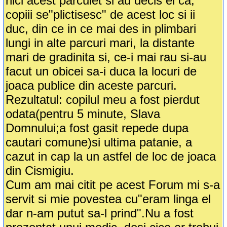
nici acest parculet si au decis ei ca,
copiii se"plictisesc" de acest loc si ii
duc, din ce in ce mai des in plimbari
lungi in alte parcuri mari, la distante
mari de gradinita si, ce-i mai rau si-au
facut un obicei sa-i duca la locuri de
joaca publice din aceste parcuri.
Rezultatul: copilul meu a fost pierdut
odata(pentru 5 minute, Slava
Domnului;a fost gasit repede dupa
cautari comune)si ultima patanie, a
cazut in cap la un astfel de loc de joaca
din Cismigiu.
Cum am mai citit pe acest Forum mi s-a
servit si mie povestea cu"eram linga el
dar n-am putut sa-l prind".Nu a fost