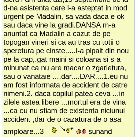
d-na asistenta care l-a asteptat in mod
urgent pe Madalin, sa vada daca e ok
sau daca vine la gradi.DANSA m-a
anuntat ca Madalin a cazut de pe
topogan vineri si ca au tras cu totii o
speretura pe cinste.....l-a pipait din nou
pe la cap,.gat maini si coloana si s-a
minunat ca nu are macar o zgarietura,
sau o vanataie ....dar....DAR....1.eu nu
am fost informata de accident de catre
nimeni.2. daca copilul patea ceva ...in
zilele astea libere ...mortul era de vina
...ca eu nu stiam de existenta niciunui
accident ,dar de o cazatura de o asa
amploare...3
sunand