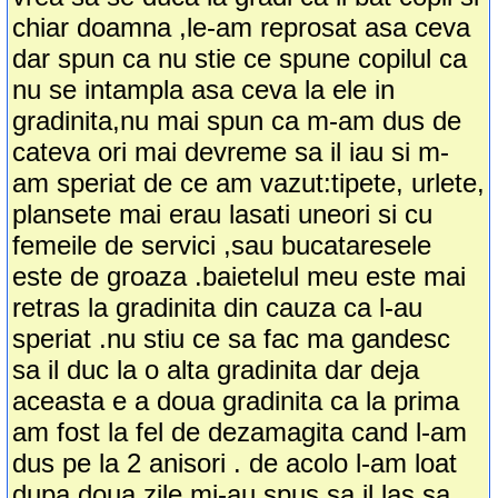
chiar doamna ,le-am reprosat asa ceva
dar spun ca nu stie ce spune copilul ca
nu se intampla asa ceva la ele in
gradinita,nu mai spun ca m-am dus de
cateva ori mai devreme sa il iau si m-
am speriat de ce am vazut:tipete, urlete,
plansete mai erau lasati uneori si cu
femeile de servici ,sau bucataresele
este de groaza .baietelul meu este mai
retras la gradinita din cauza ca l-au
speriat .nu stiu ce sa fac ma gandesc
sa il duc la o alta gradinita dar deja
aceasta e a doua gradinita ca la prima
am fost la fel de dezamagita cand l-am
dus pe la 2 anisori . de acolo l-am loat
dupa doua zile mi-au spus sa il las sa