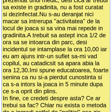
prezentat unui medic, desi cica ar trebui
sa existe in gradinita, nu a fost curatat
si dezinfectat.Nu s-au deranjat nici
macar sa intrerupa "activitatea" de la
locul de joaca si sa vina mai repede in
gradinita.A trebuit sa astept inca 1/2 de
ora sa se intoarca din parc, desi
incidentul se intamplase la ora 10,00 iar
eu am ajuns intr-un suflet sa-mi vad
copilul, au catadicsit sa apara abia la
ora 12,30.Imi spune educatoarea, foarte
senina ca nu si-a pierdut cunostinta si
ca s-a intors la joaca in 5 minute dupa
ce s-a oprit din plins.
In fine, ce credeti despre asta? Ce ar
trebui sa fac? Chiar nu exista o metoda