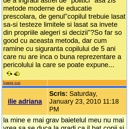
de a ingradi astfel de "politici" asa zis
metode moderne de educatie
prescolara, de genul"copilul trebuie lasat
sa-si testeze limitele si lasat sa invete
din propriile alegeri si decizii"?So far so
good cu aceasta metoda, dar cum
ramine cu siguranta copilului de 5 ani
care nu are inca o buna reprezentare a
pericolului la care se poate expune...
Inapoi sus
Scris:
Saturday,
ilie adriana
January 23, 2010 11:18
PM
la mine e mai grav baietelul meu nu mai
vrea sa se duca la gradi ca il bat copii si