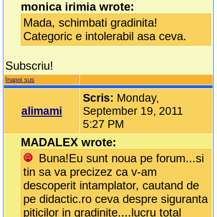
monica irimia wrote:
Mada, schimbati gradinita!
Categoric e intolerabil asa ceva.
Subscriu!
Inapoi sus
Scris:
Monday,
alimami
September 19, 2011
5:27 PM
MADALEX wrote:
Buna!Eu sunt noua pe forum...si
tin sa va precizez ca v-am
descoperit intamplator, cautand de
pe didactic.ro ceva despre siguranta
piticilor in gradinite....lucru total