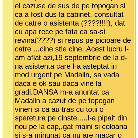
el cazuse de sus de pe topogan si
ca a fost dus la cabinet, consultat
de catre o asistenta (????!!!!), dat
cu apa rece pe fata ca sa-si
revina(????) si repus pe picioare de
catre ...cine stie cine..Acest lucru l-
am aflat azi,19 septembrie de la d-
na asistenta care l-a asteptat in
mod urgent pe Madalin, sa vada
daca e ok sau daca vine la
gradi.DANSA m-a anuntat ca
Madalin a cazut de pe topogan
vineri si ca au tras cu totii o
speretura pe cinste.....l-a pipait din
nou pe la cap,.gat maini si coloana
si s-a minunat ca nu are macar o