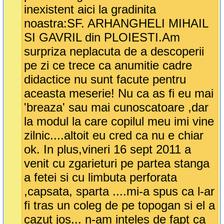
inexistent aici la gradinita
noastra:SF. ARHANGHELI MIHAIL
SI GAVRIL din PLOIESTI.Am
surpriza neplacuta de a descoperii
pe zi ce trece ca anumitie cadre
didactice nu sunt facute pentru
aceasta meserie! Nu ca as fi eu mai
'breaza' sau mai cunoscatoare ,dar
la modul la care copilul meu imi vine
zilnic....altoit eu cred ca nu e chiar
ok. In plus,vineri 16 sept 2011 a
venit cu zgarieturi pe partea stanga
a fetei si cu limbuta perforata
,capsata, sparta ....mi-a spus ca l-ar
fi tras un coleg de pe topogan si el a
cazut jos... n-am inteles de fapt ca