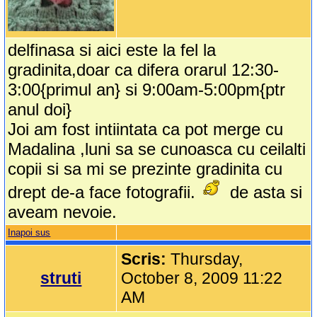
delfinasa si aici este la fel la
gradinita,doar ca difera orarul 12:30-
3:00{primul an} si 9:00am-5:00pm{ptr
anul doi}
Joi am fost intiintata ca pot merge cu
Madalina ,luni sa se cunoasca cu ceilalti
copii si sa mi se prezinte gradinita cu
drept de-a face fotografii.
de asta si
aveam nevoie.
Inapoi sus
Scris:
Thursday,
struti
October 8, 2009 11:22
AM