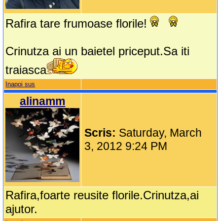
Rafira tare frumoase florile!
Crinutza ai un baietel priceput.Sa iti
traiasca
Inapoi sus
alinamm
Scris:
Saturday, March
3, 2012 9:24 PM
Rafira,foarte reusite florile.Crinutza,ai
ajutor.