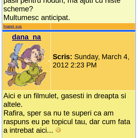
pasii pentru noduri, ma ajuti cu niste
scheme?
Multumesc anticipat.
Inapoi sus
dana_na
Scris:
Sunday, March 4,
2012 2:23 PM
Aici e un filmulet, gasesti in dreapta si
altele.
Rafira, sper sa nu te superi ca am
raspuns eu pe topicul tau, dar cum fata
a intrebat aici...