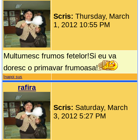
Scris:
Thursday, March
1, 2012 10:55 PM
Multumesc frumos fetelor!Si eu va
doresc o primavar frumoasa!
Inapoi sus
rafira
Scris:
Saturday, March
3, 2012 5:27 PM