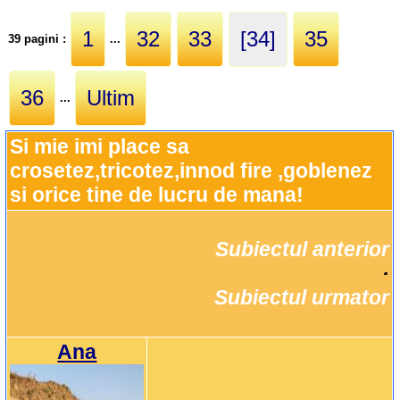
1
32
33
[34]
35
39 pagini :
...
36
Ultim
...
Si mie imi place sa 
crosetez,tricotez,innod fire ,goblenez 
si orice tine de lucru de mana!
Subiectul anterior
		·

Subiectul urmator
Ana