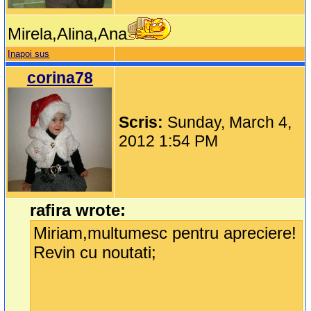
Mirela,Alina,Ana
Inapoi sus
corina78
Scris:
Sunday, March 4,
2012 1:54 PM
rafira wrote:
Miriam,multumesc pentru apreciere!
Revin cu noutati;