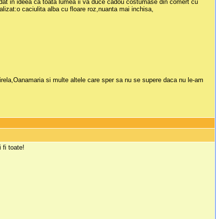
ndat in ideea ca toata lumea ii va duce cadou costumase din comert cu
lizat:o caciulita alba cu floare roz,nuanta mai inchisa,
Mirela,Oanamaria si multe altele care sper sa nu se supere daca nu le-am
fi toate!