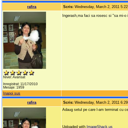
rafira
Scris:
Wednesday, March 2, 2011 5:2
Ingerash,ma faci sa rosesc si "sa mi-o i
Nivel: Avansat
Inregistrat: 11/17/2010
Mesaje: 1959
Inapoi sus
rafira
Scris:
Wednesday, March 2, 2011 6:2
Adaug setul pe care l-am terminat cu ce
Uploaded with
ImageShack.us