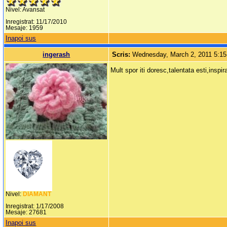
Nivel: Avansat
Inregistrat: 11/17/2010
Mesaje: 1959
Inapoi sus
ingerash
Scris:
Wednesday, March 2, 2011 5:1
Mult spor iti doresc,talentata esti,inspi
Nivel:
DIAMANT
Inregistrat: 1/17/2008
Mesaje: 27681
Inapoi sus