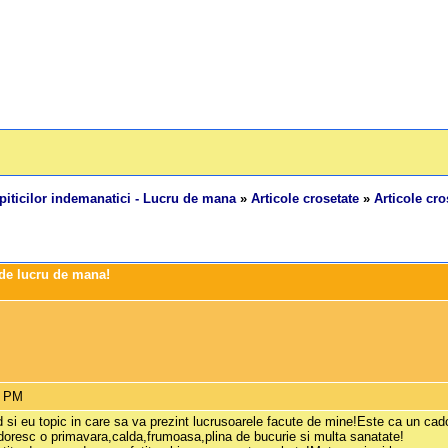
piticilor indemanatici - Lucru de mana
»
Articole crosetate
»
Articole cro
e de lucru de mana!
0 PM
si eu topic in care sa va prezint lucrusoarele facute de mine!Este ca un cadou
doresc o primavara,calda,frumoasa,plina de bucurie si multa sanatate!