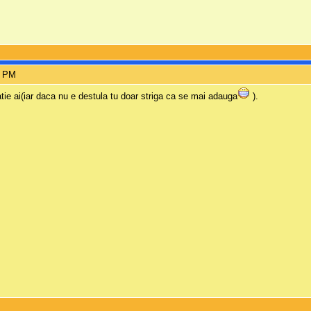
5 PM
ratie ai(iar daca nu e destula tu doar striga ca se mai adauga
).