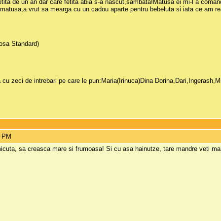
etita de un an dar care fetita abia s-a nascut,sambata!Matusa ei mi-l a coma
 ,matusa,a vrut sa mearga cu un cadou aparte pentru bebeluta si iata ce am rea
(Rosa Standard)
cu zeci de intrebari pe care le pun:Maria(Irinuca)Dina Dorina,Dari,Ingerash,
7 PM
icuta, sa creasca mare si frumoasa! Si cu asa hainutze, tare mandre veti mai 