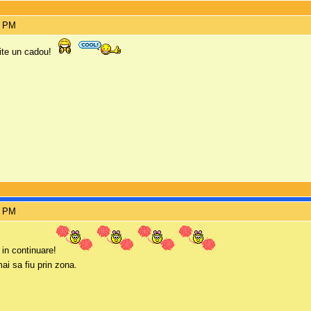
1 PM
ite un cadou!
4 PM
in continuare!
i sa fiu prin zona.