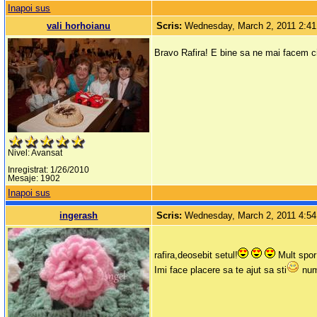
Inapoi sus
vali horhoianu
Scris:
Wednesday, March 2, 2011 2:4
Bravo Rafira! E bine sa ne mai facem c
Nivel: Avansat
Inregistrat: 1/26/2010
Mesaje: 1902
Inapoi sus
ingerash
Scris:
Wednesday, March 2, 2011 4:5
rafira,deosebit setul!
Mult spor 
Imi face placere sa te ajut sa sti
numa