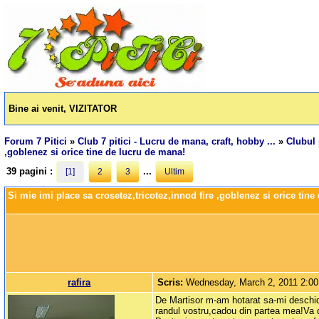
Bine ai venit, VIZITATOR
Forum 7 Pitici
»
Club 7 pitici - Lucru de mana, craft, hobby ...
»
Clubul 
,goblenez si orice tine de lucru de mana!
39 pagini :
...
[1]
2
3
Ultim
Si mie imi place sa crosetez,tricotez,innod fire ,goblenez si orice tin
rafira
Scris:
Wednesday, March 2, 2011 2:0
De Martisor m-am hotarat sa-mi deschid 
randul vostru,cadou din partea mea!Va 