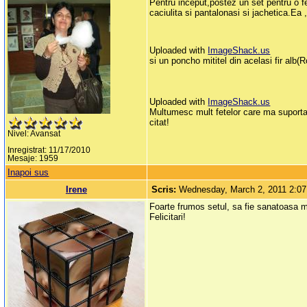
Pentru inceput,postez un set pentru o f
caciulita si pantalonasi si jachetica.Ea
Uploaded with
ImageShack.us
si un poncho mititel din acelasi fir alb
Uploaded with
ImageShack.us
Multumesc mult fetelor care ma suporta 
citat!
Nivel: Avansat
Inregistrat: 11/17/2010
Mesaje: 1959
Inapoi sus
Irene
Scris:
Wednesday, March 2, 2011 2:0
Foarte frumos setul, sa fie sanatoasa m
Felicitari!