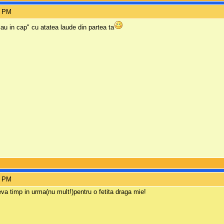
2 PM
au in cap" cu atatea laude din partea ta
9 PM
va timp in urma(nu mult!)pentru o fetita draga mie!