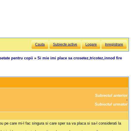
Cauta
Subiecte active
Logare
Inregistrare
setate pentru copii
»
Si mie imi place sa crosetez,tricotez,innod fire
Subiectul anterior
		·

Subiectul urmator
 pe care mi-l fac singura si care sper sa va placa si sa-l considerati la