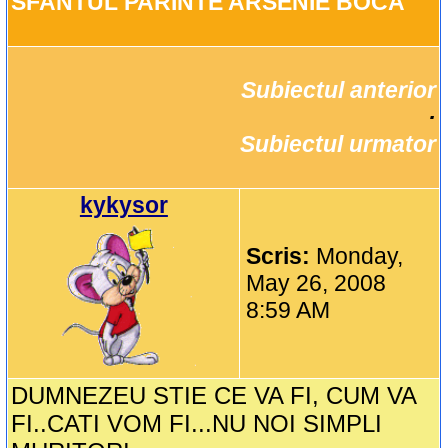
SFANTUL PARINTE ARSENIE BOCA
Subiectul anterior
		·

Subiectul urmator
kykysor
Scris:
Monday,
May 26, 2008
8:59 AM
DUMNEZEU STIE CE VA FI, CUM VA
FI..CATI VOM FI...NU NOI SIMPLI