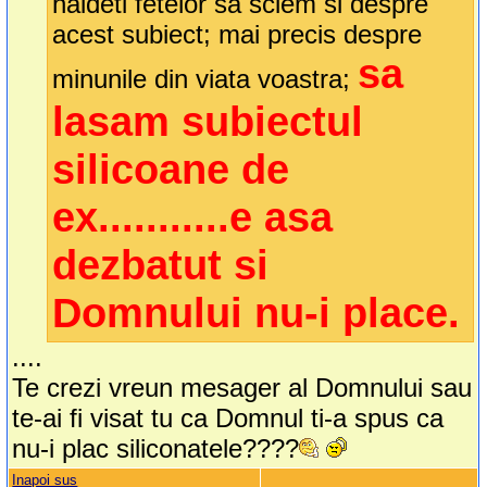
haideti fetelor sa sciem si despre
acest subiect; mai precis despre
sa
minunile din viata voastra;
lasam subiectul
silicoane de
ex...........e asa
dezbatut si
Domnului nu-i place.
....
Te crezi vreun mesager al Domnului sau
te-ai fi visat tu ca Domnul ti-a spus ca
nu-i plac siliconatele????
Inapoi sus