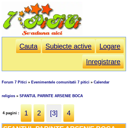
Cauta
Subiecte active
Logare
Inregistrare
Forum 7 Pitici
»
Evenimentele comunitatii 7 pitici
»
Calendar
religios
»
SFANTUL PARINTE ARSENIE BOCA
1
2
[3]
4
4 pagini :