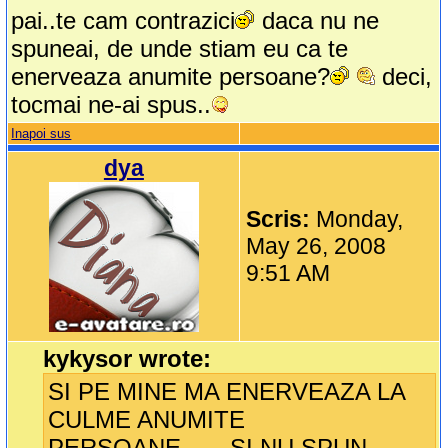
pai..te cam contrazici
daca nu ne
spuneai, de unde stiam eu ca te
enerveaza anumite persoane?
deci,
tocmai ne-ai spus..
Inapoi sus
dya
Scris:
Monday,
May 26, 2008
9:51 AM
kykysor wrote:
SI PE MINE MA ENERVEAZA LA
CULME ANUMITE
PERSOANE.......SI NU SPUN