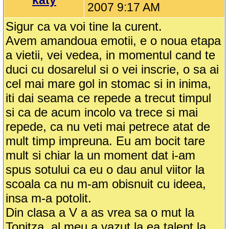
katy
2007 9:17 AM
Sigur ca va voi tine la curent.
Avem amandoua emotii, e o noua etapa
a vietii, vei vedea, in momentul cand te
duci cu dosarelul si o vei inscrie, o sa ai
cel mai mare gol in stomac si in inima,
iti dai seama ce repede a trecut timpul
si ca de acum incolo va trece si mai
repede, ca nu veti mai petrece atat de
mult timp impreuna. Eu am bocit tare
mult si chiar la un moment dat i-am
spus sotului ca eu o dau anul viitor la
scoala ca nu m-am obisnuit cu ideea,
insa m-a potolit.
Din clasa a V a as vrea sa o mut la
Tonitza, al meu a vazut la ea talent la