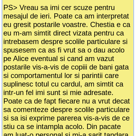
PS> Vreau sa imi cer scuze pentru
mesajul de ieri. Poate ca am interpretat
eu gresit postarile voastre. Chestia e ca
eu m-am simtit direct vizata pentru ca
intrebasem despre scolile particulare si
spusesem ca as fi vrut sa o dau acolo
pe Alice eventual si cand am vazut
postarile vis-a-vis de copiii de bani gata
si comportamentul lor si parintii care
suplinesc totul cu cardul, am simtit ca
intr-un fel imi sunt si mie adresate.
Poate ca de fapt fiecare nu a vrut decat
sa comenteze despre scolile particulare
si sa isi exprime parerea vis-a-vis de ce
stiu ca se intampla acolo. Din pacate
am luat-o personal si mi-a sarit tandara.