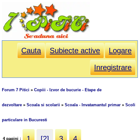
Cauta
Subiecte active
Logare
Inregistrare
Forum 7 Pitici
»
Copiii - Izvor de bucurie - Etape de
dezvoltare
»
Scoala si scolarii
»
Scoala - Invatamantul primar
»
Scoli
particulare in Bucuresti
1
[2]
3
4
4 pagini :