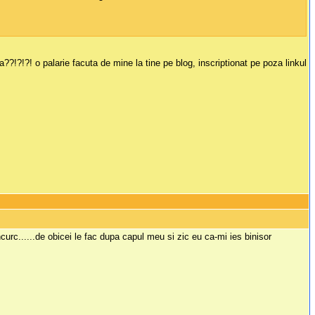
za??!?!?! o palarie facuta de mine la tine pe blog, inscriptionat pe poza linkul
urc......de obicei le fac dupa capul meu si zic eu ca-mi ies binisor