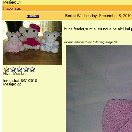
Mesaje: 14
Inapoi sus
rosana
Scris:
Wednesday, September 8, 2010
buna fetelor,sunt si eu noua pe aici.imi
rosana attached the following image(s):
Nivel: Membru
Inregistrat: 8/31/2010
Mesaje: 22