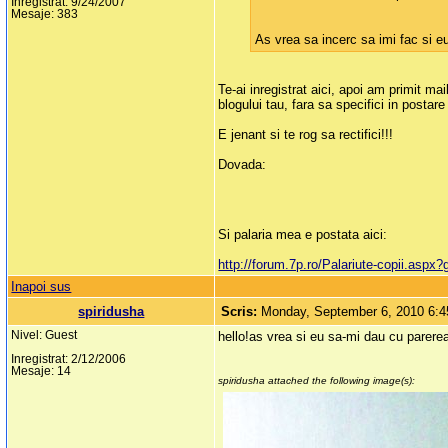
Inregistrat: 9/24/2007
Mesaje: 383
As vrea sa incerc sa imi fac si 
Te-ai inregistrat aici, apoi am primit ma
blogului tau, fara sa specifici in postare
E jenant si te rog sa rectifici!!!
Dovada:
Si palaria mea e postata aici:
http://forum.7p.ro/Palariute-copii.as
Inapoi sus
spiridusha
Scris:
Monday, September 6, 2010 6:
Nivel: Guest
hello!as vrea si eu sa-mi dau cu parerea
Inregistrat: 2/12/2006
Mesaje: 14
spiridusha attached the following image(s):