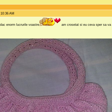
 10:36 AM
 plac enorm lucrurile voastre
am crosetat si eu ceva sper sa va