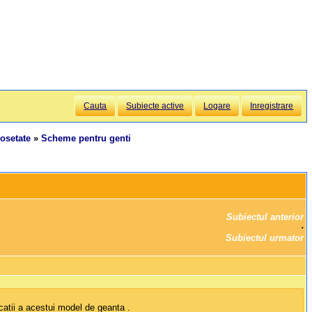
Cauta
Subiecte active
Logare
Inregistrare
rosetate
»
Scheme pentru genti
Subiectul anterior
		·

Subiectul urmator
catii a acestui model de geanta .