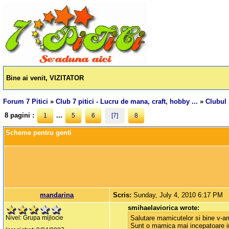
Bine ai venit, VIZITATOR
Forum 7 Pitici
»
Club 7 pitici - Lucru de mana, craft, hobby ...
»
Clubul 
8 pagini :
...
1
5
6
[7]
8
Scheme pentru genti
mandarina
Scris:
Sunday, July 4, 2010 6:17 PM
smihaelaviorica wrote:
Salutare mamicutelor si bine v-am
Nivel: Grupa mijlocie
Sunt o mamica mai incepatoare in 