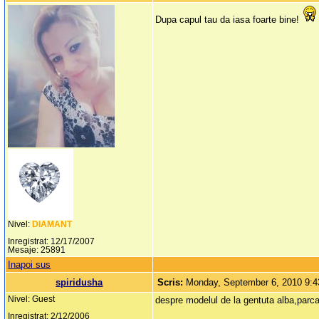
Dupa capul tau da iasa foarte bine!
Nivel:
DIAMANT
Inregistrat: 12/17/2007
Mesaje: 25891
Inapoi sus
spiridusha
Scris:
Monday, September 6, 2010 9:
Nivel: Guest
despre modelul de la gentuta alba,parca
Inregistrat: 2/12/2006