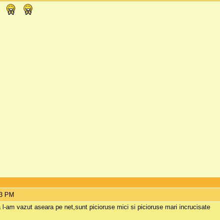
43 PM
 l-am vazut aseara pe net,sunt picioruse mici si picioruse mari incrucisate