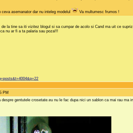
eu ceva asemanator dar nu inteleg modelul
Va multumesc frumos !
il de la tine sa iti vizitez blogul si sa cumpar de acolo si Cand ma uit ce supri
 ca nu ar fi a ta palaria sau poza!!!
px?g=posts&t=4004&p=22
45 PM
 despre gentutele crosetate.eu nu le fac dupa nici un sablon ca mai rau ma inc