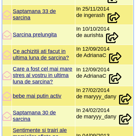
In 25/11/2014
Saptamana 33 de
de ingerash
sarcina
In 10/10/2014
Sarcina prelungita
de aurishta
In 12/09/2014
Ce achizitii ati facut in
de AdrianaC
ultima luna de sarcina?
Care a fost cel mai mare
In 12/09/2014
stres al vostru in ultima
de AdrianaC
luna de sarcina?
In 27/02/2014
bebe mai putin activ
de maryyy_dany
In 24/02/2014
Saptamana 30 de
de maryyy_dany
sarcina
Sentimente si trairi ale
In 04/09/2013