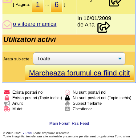
1
6
[ Pagina:
...
]
In 16/01/2009
o viitoare mamica
de Ana
Utilizatori activi
Arata subiecte :
Marcheaza forumul ca fiind citit
Exista postari noi
Nu sunt postari noi
Exista postari (Topic inchis)
Nu sunt postari noi (Topic inchis)
Anunt
Subiect fierbinte
Mutat
Chestionar
Main Forum Rss Feed
© 2006-2021
7 Pitici
.Toate drepturile rezervate.
Toate imaginile, textele sau alte materiale prezentate pe site sunt proprietatea 7p.ro si nu