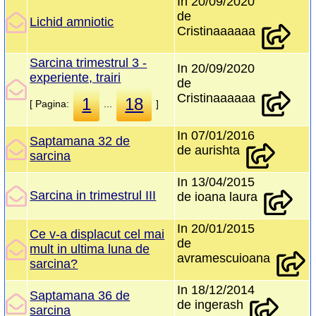
In 20/09/2020
de
Lichid amniotic
Cristinaaaaaa
Sarcina trimestrul 3 -
In 20/09/2020
experiente, trairi
de
Cristinaaaaaa
1
18
[ Pagina:
...
]
In 07/01/2016
Saptamana 32 de
de aurishta
sarcina
In 13/04/2015
Sarcina in trimestrul III
de ioana laura
In 20/01/2015
Ce v-a displacut cel mai
de
mult in ultima luna de
avramescuioana
sarcina?
In 18/12/2014
Saptamana 36 de
de ingerash
sarcina