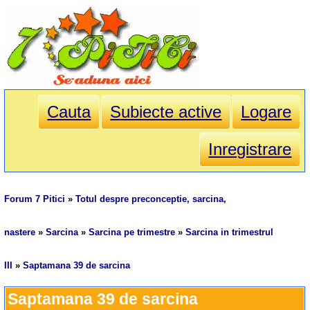
Cauta
Subiecte active
Logare
Inregistrare
Forum 7 Pitici
»
Totul despre preconceptie, sarcina,
nastere
»
Sarcina
»
Sarcina pe trimestre
»
Sarcina in trimestrul
III
»
Saptamana 39 de sarcina
Saptamana 39 de sarcina