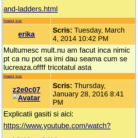
and-ladders.html
Inapoi sus
Scris:
Tuesday, March
erika
4, 2014 10:42 PM
Multumesc mult.nu am facut inca nimic
pt ca nu pot sa imi dau seama cum se
lucreaza.offff tricotatul asta
Inapoi sus
Scris:
Thursday,
z2e0c07
January 28, 2016 8:41
PM
Explicatii gasiti si aici:
https://www.youtube.com/watch?