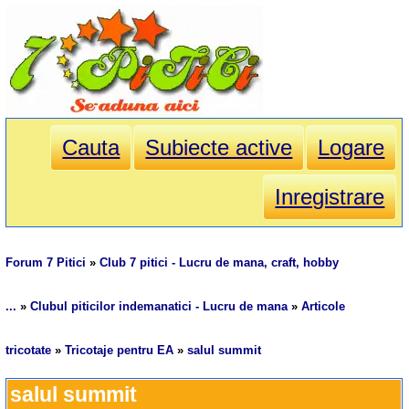
Cauta
Subiecte active
Logare
Inregistrare
Forum 7 Pitici
»
Club 7 pitici - Lucru de mana, craft, hobby
...
»
Clubul piticilor indemanatici - Lucru de mana
»
Articole
tricotate
»
Tricotaje pentru EA
»
salul summit
salul summit