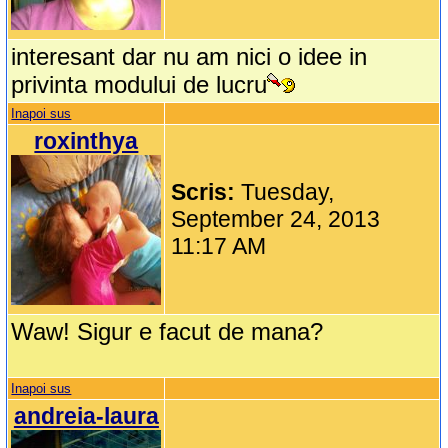
interesant dar nu am nici o idee in
privinta modului de lucru
Inapoi sus
roxinthya
Scris:
Tuesday,
September 24, 2013
11:17 AM
Waw! Sigur e facut de mana?
Inapoi sus
andreia-laura