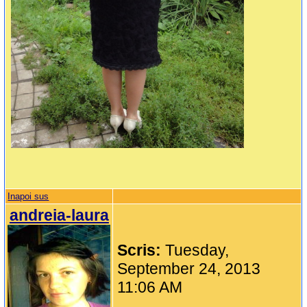
Inapoi sus
andreia-laura
Scris:
Tuesday,
September 24, 2013
11:06 AM