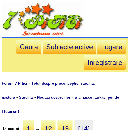
Cauta
Subiecte active
Logare
Inregistrare
Forum 7 Pitici
»
Totul despre preconceptie, sarcina,
nastere
»
Sarcina
»
Noutati despre noi
»
S-a nascut Lukas, pui de
Fluturas!!
1
12
13
[14]
14 pagini :
...