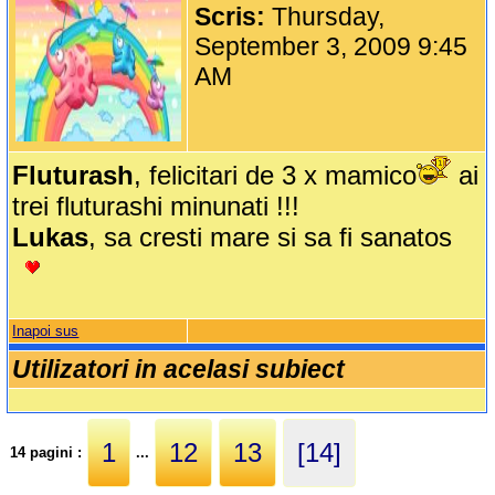
Scris:
Thursday,
September 3, 2009 9:45
AM
Fluturash
, felicitari de 3 x mamico
ai
trei fluturashi minunati !!!
Lukas
, sa cresti mare si sa fi sanatos
Inapoi sus
Utilizatori in acelasi subiect
1
12
13
[14]
14 pagini :
...