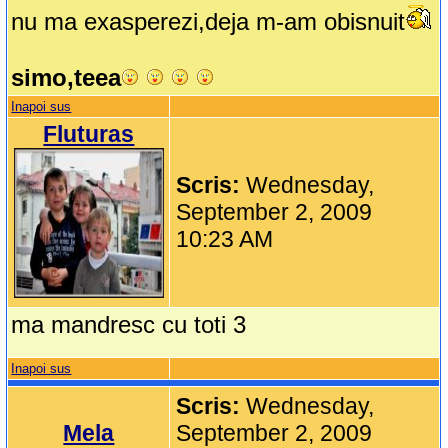
nu ma exasperezi,deja m-am obisnuit
simo,teea
Inapoi sus
Fluturas
Scris:
Wednesday,
September 2, 2009
10:23 AM
ma mandresc cu toti 3
Inapoi sus
Scris:
Wednesday,
Mela
September 2, 2009