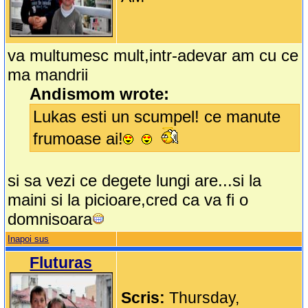
va multumesc mult,intr-adevar am cu ce
ma mandrii
Andismom wrote:
Lukas esti un scumpel! ce manute
frumoase ai!
si sa vezi ce degete lungi are...si la
maini si la picioare,cred ca va fi o
domnisoara
Inapoi sus
Fluturas
Scris:
Thursday,