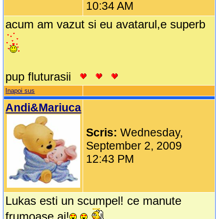
10:34 AM
acum am vazut si eu avatarul,e superb
pup fluturasii
Inapoi sus
Andi&Mariuca
Scris:
Wednesday,
September 2, 2009
12:43 PM
Lukas esti un scumpel! ce manute
frumoase ai!