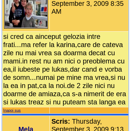
September 3, 2009 8:35
AM
si cred ca ainceput gelozia intre
frati...ma refer la karina,care de cateva
zile nu mai vrea sa doarma decat cu
mami.in rest nu am nici o preoblema cu
ea,il iubeste pe lukas,dar cand e vorba
de somn...numai pe mine ma vrea,si nu
la ea in pat,ca la noi.de 2 zile nici nu
doarme de amiaza,ca s-a nimerit de era
si lukas treaz si nu puteam sta langa ea
Inapoi sus
Scris:
Thursday,
Mela
September 3, 2009 9:13