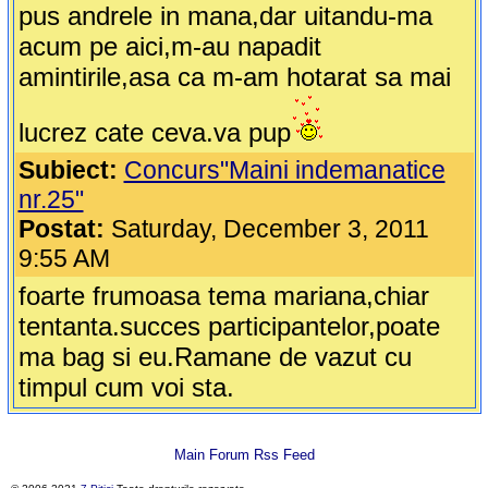
pus andrele in mana,dar uitandu-ma
acum pe aici,m-au napadit
amintirile,asa ca m-am hotarat sa mai
lucrez cate ceva.va pup
Subiect:
Concurs"Maini indemanatice
nr.25"
Postat:
Saturday, December 3, 2011
9:55 AM
foarte frumoasa tema mariana,chiar
tentanta.succes participantelor,poate
ma bag si eu.Ramane de vazut cu
timpul cum voi sta.
Main Forum Rss Feed