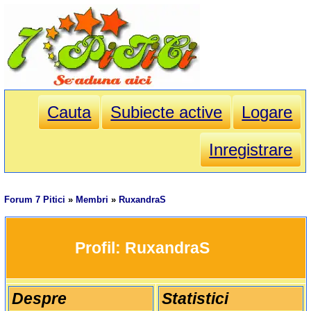
Cauta
Subiecte active
Logare
Inregistrare
Forum 7 Pitici
»
Membri
»
RuxandraS
		Profil: 
RuxandraS
Despre
Statistici