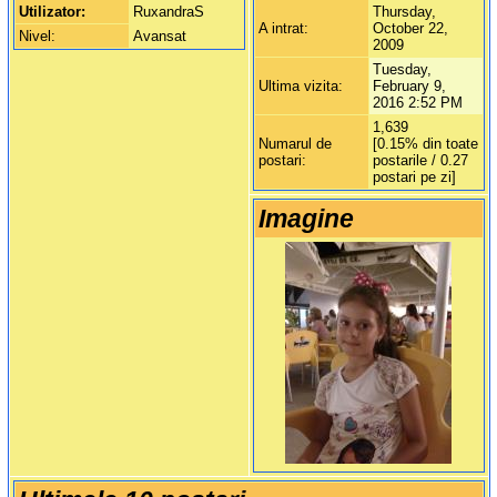
Utilizator:
RuxandraS
Thursday,
A intrat:
October 22,
Nivel:
Avansat
2009
Tuesday,
Ultima vizita:
February 9,
2016 2:52 PM
1,639
Numarul de
[0.15% din toate
postari:
postarile / 0.27
postari pe zi]
Imagine