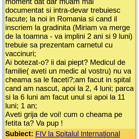
moment dat dar m0am mai
documentat si intra-devar trebuiesc
facute; la noi in Romania si cand il
inscriem la gradinita (Miriam va merge
de la toamna - va implini 2 ani si 9 luni)
trebuie sa prezentam carnetul cu
vaccinuri;
Ai botezat-o? ii dai piept? Medicul de
familie( aveti un medic al vostru) nu va
cheama sa le faceti?;am facut in spital
cand am nascut, apoi la 2, 4 luni; parca
si la 6 luni am facut unul si apoi la 11
luni; 1 an;
Aveti grija de voi! cum o cheama pe
fetita ta? Va pup !
Subiect:
FIV la Spitalul International