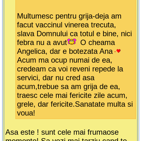
Multumesc pentru grija-deja am
facut vaccinul vinerea trecuta,
slava Domnului ca totul e bine, nici
febra nu a avut
O cheama
Angelica, dar e botezata Ana
Acum ma ocup numai de ea,
credeam ca voi reveni repede la
servici, dar nu cred asa
acum,trebue sa am grija de ea,
traesc cele mai fericite zile acum,
grele, dar fericite.Sanatate multa si
voua!
Asa este ! sunt cele mai frumaose
momente! Sa vezi mai tarziu,cand te