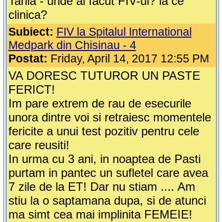
Tania - unde ai facut FIV-ul? la ce
clinica?
Subiect:
FIV la Spitalul International
Medpark din Chisinau - 4
Postat:
Friday, April 14, 2017 12:55 PM
VA DORESC TUTUROR UN PASTE
FERICT!
Im pare extrem de rau de esecurile
unora dintre voi si retraiesc momentele
fericite a unui test pozitiv pentru cele
care reusiti!
In urma cu 3 ani, in noaptea de Pasti
purtam in pantec un sufletel care avea
7 zile de la ET! Dar nu stiam .... Am
stiu la o saptamana dupa, si de atunci
ma simt cea mai implinita FEMEIE!