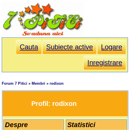
Cauta
Subiecte active
Logare
Inregistrare
Forum 7 Pitici
»
Membri
»
rodixon
		Profil: 
rodixon
Despre
Statistici