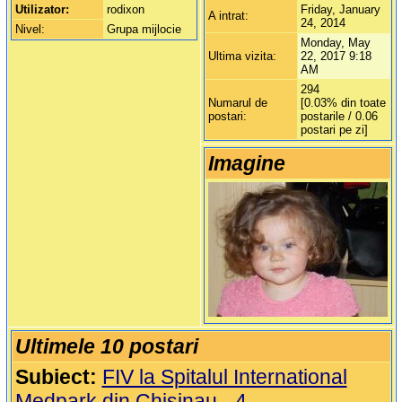
Utilizator:
rodixon
Friday, January
A intrat:
24, 2014
Nivel:
Grupa mijlocie
Monday, May
Ultima vizita:
22, 2017 9:18
AM
294
Numarul de
[0.03% din toate
postari:
postarile / 0.06
postari pe zi]
Imagine
Ultimele 10 postari
Subiect:
FIV la Spitalul International
Medpark din Chisinau - 4