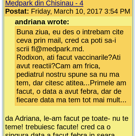
Medpark din Chisinau - 4
Postat:
Friday, March 10, 2017 3:54 PM
andriana wrote:
Buna ziua, eu des o intrebam cite
ceva prin mail, cred ca poti sa-i
scrii fl@medpark.md.
Rodixon, ati facut vaccinarile?Ati
avut reactii?Cam am frica,
pediatrul nostru spune sa nu ma
tem, dar citesc atitea...Primele am
facut, o data a avut febra, dar de
fiecare data ma tem tot mai mult...
da Adriana, le-am facut pe toate- nu te
teme! trebuiesc facute! cred ca o
singura data a facut febra in seara