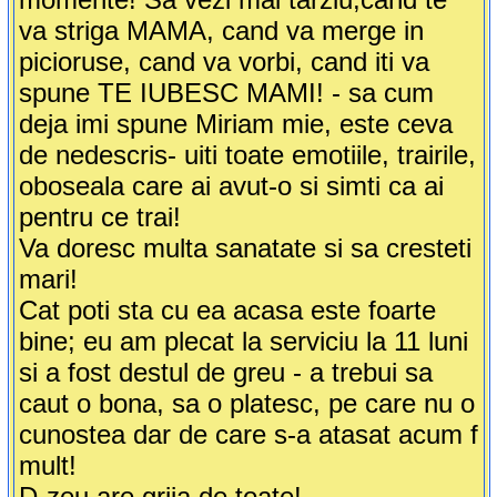
va striga MAMA, cand va merge in
picioruse, cand va vorbi, cand iti va
spune TE IUBESC MAMI! - sa cum
deja imi spune Miriam mie, este ceva
de nedescris- uiti toate emotiile, trairile,
oboseala care ai avut-o si simti ca ai
pentru ce trai!
Va doresc multa sanatate si sa cresteti
mari!
Cat poti sta cu ea acasa este foarte
bine; eu am plecat la serviciu la 11 luni
si a fost destul de greu - a trebui sa
caut o bona, sa o platesc, pe care nu o
cunostea dar de care s-a atasat acum f
mult!
D-zeu are grija de toate!