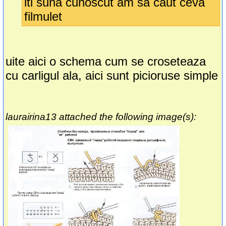
iti suna cunoscut am sa caut ceva
filmulet
uite aici o schema cum se croseteaza
cu carligul ala, aici sunt picioruse simple
laurairina13 attached the following image(s):