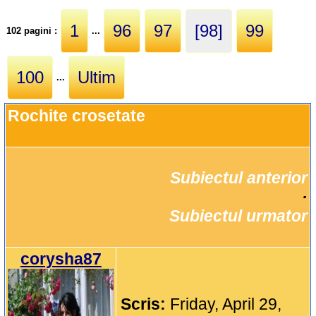
1
96
97
[98]
99
102 pagini :
...
100
Ultim
...
Rochite crosetate 
Subiectul anterior
		·

Subiectul urmator
corysha87
Scris:
Friday, April 29,