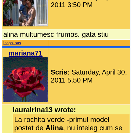
2011 3:50 PM
alina multumesc frumos. gata stiu
Inapoi sus
mariana71
Scris:
Saturday, April 30,
2011 5:50 PM
laurairina13 wrote:
La rochita verde -primul model
postat de
Alina
, nu inteleg cum se