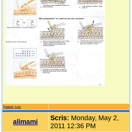
Inapoi sus
Scris:
Monday, May 2,
alimami
2011 12:36 PM