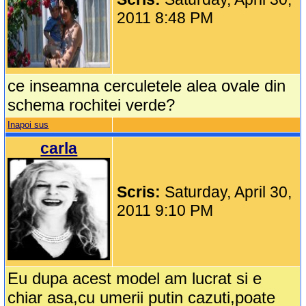
2011 8:48 PM
ce inseamna cerculetele alea ovale din
schema rochitei verde?
Inapoi sus
carla
Scris:
Saturday, April 30,
2011 9:10 PM
Eu dupa acest model am lucrat si e
chiar asa,cu umerii putin cazuti,poate