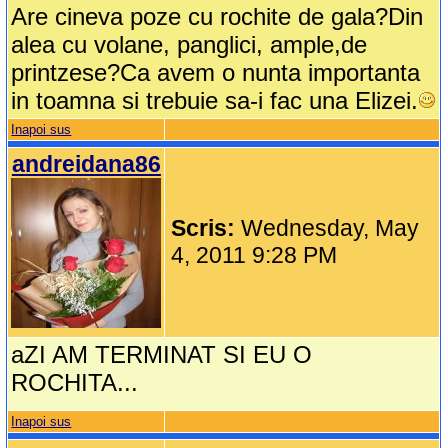
Are cineva poze cu rochite de gala?Din
alea cu volane, panglici, ample,de
printzese?Ca avem o nunta importanta
in toamna si trebuie sa-i fac una Elizei.
Inapoi sus
andreidana86
Scris:
Wednesday, May
4, 2011 9:28 PM
aZI AM TERMINAT SI EU O
ROCHITA...
Inapoi sus