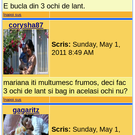
E bucla din 3 ochi de lant.
Inapoi sus
corysha87
Scris:
Sunday, May 1,
2011 8:49 AM
mariana iti multumesc frumos, deci fac
3 ochi de lant si bag in acelasi ochi nu?
Inapoi sus
gagaritz
Scris:
Sunday, May 1,