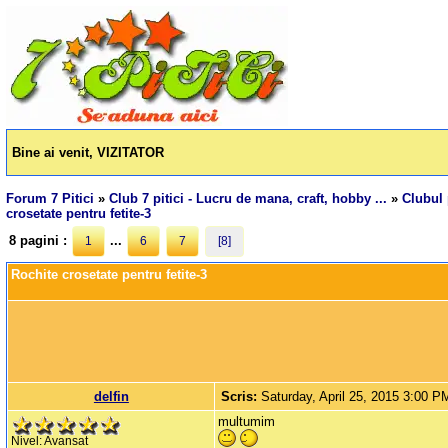
Bine ai venit, VIZITATOR
Forum 7 Pitici
»
Club 7 pitici - Lucru de mana, craft, hobby ...
»
Clubul 
crosetate pentru fetite-3
8 pagini :
...
1
6
7
[8]
Rochite crosetate pentru fetite-3
delfin
Scris:
Saturday, April 25, 2015 3:00 P
multumim
Nivel: Avansat