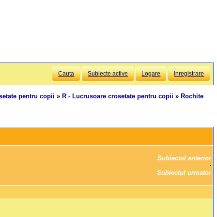
Cauta
Subiecte active
Logare
Inregistrare
setate pentru copii
»
R - Lucrusoare crosetate pentru copii
»
Rochite
Subiectul anterior
		·

Subiectul urmator