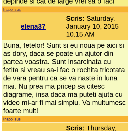
depinde si cat de large vrei sa o faci
Inapoi sus
Scris:
Saturday,
elena37
January 10, 2015
10:15 AM
Buna, fetelor! Sunt si eu noua pe aici si
as dory, daca se poate un ajutor din
partea voastra. Sunt insarcinata cu
fetita si vreau sa-i fac o rochita tricotata
de vara pentru ca se va naste in luna
mai. Nu prea ma pricep sa citesc
diagrame, insa daca ma puteti ajuta cu
video mi-ar fi mai simplu. Va multumesc
foarte mult!
Inapoi sus
Scris:
Thursday,