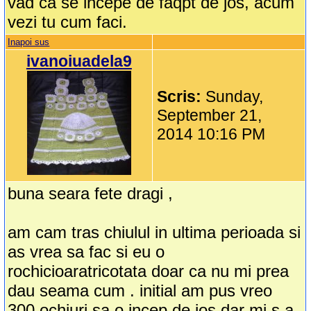
vad ca se incepe de faqpt de jos, acum
vezi tu cum faci.
Inapoi sus
ivanoiuadela9
Scris:
Sunday,
September 21,
2014 10:16 PM
buna seara fete dragi ,
am cam tras chiulul in ultima perioada si
as vrea sa fac si eu o
rochicioaratricotata doar ca nu mi prea
dau seama cum . initial am pus vreo
300 ochiuri sa o incep de jos dar mi s a