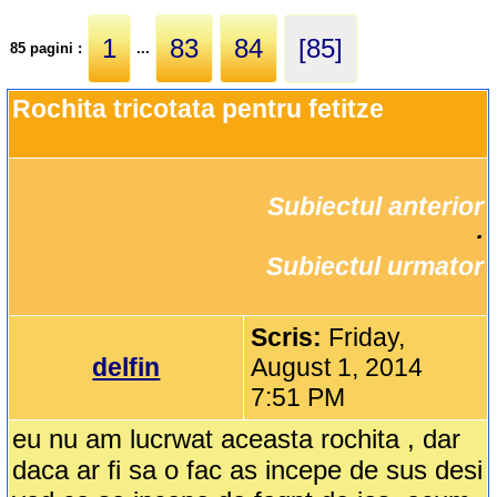
1
83
84
[85]
85 pagini :
...
Rochita tricotata pentru fetitze
Subiectul anterior
		·

Subiectul urmator
Scris:
Friday,
delfin
August 1, 2014
7:51 PM
eu nu am lucrwat aceasta rochita , dar
daca ar fi sa o fac as incepe de sus desi