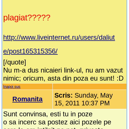
plagiat?????
http://www.liveinternet.ru/users/daliut
e/post165315356/
[/quote]
Nu m-a dus nicaieri link-ul, nu am vazut
nimic; oricum, asta din poza eu sunt! :D
Inapoi sus
Scris:
Sunday, May
Romanita
15, 2011 10:37 PM
Sunt convinsa, esti tu in poze
o sa incerc sa postez aici pozele pe