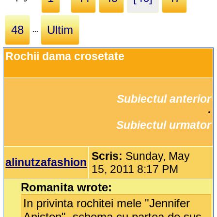
48
Ultim
...
Rochii dama crosetate
Subiectul anterior
		·

Subiectul urmator
Scris:
Sunday, May
alinutzafashion
15, 2011 8:17 PM
Romanita wrote:
In privinta rochitei mele "Jennifer
Aniston", schema cu partea de sus