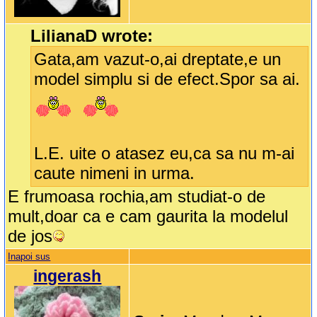
LilianaD wrote:
Gata,am vazut-o,ai dreptate,e un
model simplu si de efect.Spor sa ai.
L.E. uite o atasez eu,ca sa nu m-ai
caute nimeni in urma.
E frumoasa rochia,am studiat-o de
mult,doar ca e cam gaurita la modelul
de jos
Inapoi sus
ingerash