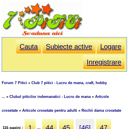
Cauta
Subiecte active
Logare
Inregistrare
Forum 7 Pitici
»
Club 7 pitici - Lucru de mana, craft, hobby
...
»
Clubul piticilor indemanatici - Lucru de mana
»
Articole
crosetate
»
Articole crosetate pentru adulti
»
Rochii dama crosetate
1
44
45
[46]
47
116 pagini :
...