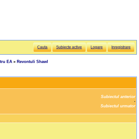
Cauta
Subiecte active
Logare
Inregistrare
ntru EA
»
Revontuli Shawl
Subiectul anterior
		·

Subiectul urmator