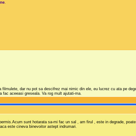
ine
.
a filmulete, dar nu pot sa descifrez mai nimic din ele, eu lucrez cu ata pe dege
a fac aceeasi greseala. Va rog mult ajutati-ma.
 permis.Acum sunt hotarata sa-mi fac un sal , am firul , este in degrade, poat
ca este cineva binevoitor astept indrumari.