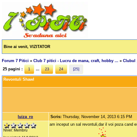
Bine ai venit, VIZITATOR
Forum 7 Pitici
»
Club 7 pitici - Lucru de mana, craft, hobby ...
»
Clubul 
25 pagini :
...
1
23
24
[25]
Revontuli Shawl
luiza_ro
Scris:
Thursday, November 14, 2013 6:15 PM
am inceput un sal revontuli,dar il voi poza cand 
Nivel: Membru