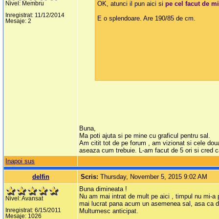
OK, atunci il pun aici si
pe cel facut de m
Nivel: Membru
Inregistrat: 11/12/2014
E o splendoare. Are 190/85 de cm.
Mesaje: 2
Buna,
Ma poti ajuta si pe mine cu graficul pentru sal.
Am citit tot de pe forum , am vizionat si cele dou
aseaza cum trebuie. L-am facut de 5 ori si cred c
Inapoi sus
delfin
Scris:
Thursday, November 5, 2015 9:02 AM
Buna dimineata !
Nu am mai intrat de mult pe aici , timpul nu mi-a
Nivel: Avansat
mai lucrat pana acum un asemenea sal, asa ca da
Inregistrat: 6/15/2011
Multumesc anticipat.
Mesaje: 1026