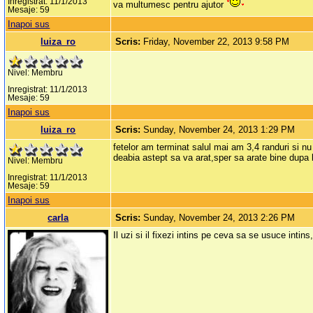
Inregistrat: 11/1/2013
va multumesc pentru ajutor
Mesaje: 59
Inapoi sus
luiza_ro
Scris:
Friday, November 22, 2013 9:58 PM
Nivel: Membru
Inregistrat: 11/1/2013
Mesaje: 59
Inapoi sus
luiza_ro
Scris:
Sunday, November 24, 2013 1:29 PM
fetelor am terminat salul mai am 3,4 randuri si nu
deabia astept sa va arat,sper sa arate bine dupa
Nivel: Membru
Inregistrat: 11/1/2013
Mesaje: 59
Inapoi sus
carla
Scris:
Sunday, November 24, 2013 2:26 PM
Il uzi si il fixezi intins pe ceva sa se usuce intins