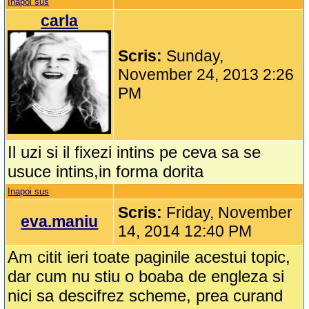
Inapoi sus
carla
Scris:
Sunday,
November 24, 2013 2:26
PM
Il uzi si il fixezi intins pe ceva sa se
usuce intins,in forma dorita
Inapoi sus
Scris:
Friday, November
eva.maniu
14, 2014 12:40 PM
Am citit ieri toate paginile acestui topic,
dar cum nu stiu o boaba de engleza si
nici sa descifrez scheme, prea curand