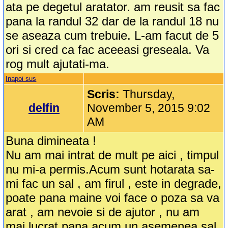
ata pe degetul aratator. am reusit sa fac
pana la randul 32 dar de la randul 18 nu
se aseaza cum trebuie. L-am facut de 5
ori si cred ca fac aceeasi greseala. Va
rog mult ajutati-ma.
Inapoi sus
Scris:
Thursday,
delfin
November 5, 2015 9:02
AM
Buna dimineata !
Nu am mai intrat de mult pe aici , timpul
nu mi-a permis.Acum sunt hotarata sa-
mi fac un sal , am firul , este in degrade,
poate pana maine voi face o poza sa va
arat , am nevoie si de ajutor , nu am
mai lucrat pana acum un asemenea sal,