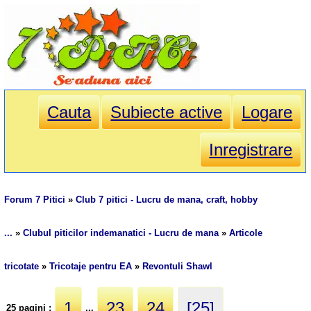
Cauta
Subiecte active
Logare
Inregistrare
Forum 7 Pitici
»
Club 7 pitici - Lucru de mana, craft, hobby
...
»
Clubul piticilor indemanatici - Lucru de mana
»
Articole
tricotate
»
Tricotaje pentru EA
»
Revontuli Shawl
1
23
24
[25]
25 pagini :
...